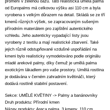
promění v zelenou oázu. Tato realistická umělá palma
od Europalms má celkovou výšku asi 110 cm a byla
vyrobena s velkým důrazem na detail. Skládá se ze tří
kmenů různých výšek, se zapracovaným sušeným
přírodním materiálem pro zajištění autentického
vzhledu. Jeho autenticky vypadající listy jsou
vyrobeny z textilu a mají realistické zbarvení. Také
jejich různě odstupňované vzdušné uspořádání na
kmeni bylo realisticky vymodelováno podle originálu
mladé arekové palmy, díky čemuž je umělá palma
exotickým lákadlem pro vaše prostory. Umělá rostlina
je dodávána v černém zahradním květináči, který
dodává rostlině stabilní postavení.
Sekce: UMĚLÉ KVĚTINY -> Palmy a banánovníky
Druh produktu: Přírodní kmen
Název produktu: Areca palma, 3 kmeny, 110 cm