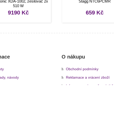
onic XDA-1002, zesilovač 2x
Stagg NTC6PCMR
510 W
9190
Kč
659
Kč
mace
O nákupu
kty
Obchodní podmínky
rady, návody
Reklamace a vrácení zboží
Informace o dopravě a platbě
Ochrana osobních údajů
Zásady cookies (EU)