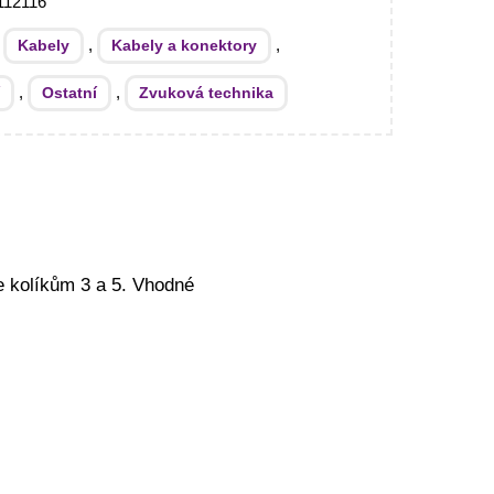
112116
:
,
,
Kabely
Kabely a konektory
,
,
í
Ostatní
Zvuková technika
e kolíkům 3 a 5. Vhodné