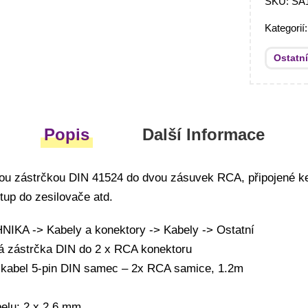
SKU:
SA
Kategorií
Ostatn
Popis
Další Informace
vou zástrčkou DIN 41524 do dvou zásuvek RCA, připojené k
tup do zesilovače atd.
KA -> Kabely a konektory -> Kabely -> Ostatní
vá zástrčka DIN do 2 x RCA konektoru
k kabel 5-pin DIN samec – 2x RCA samice, 1.2m
elu: 2 x 2,6 mm