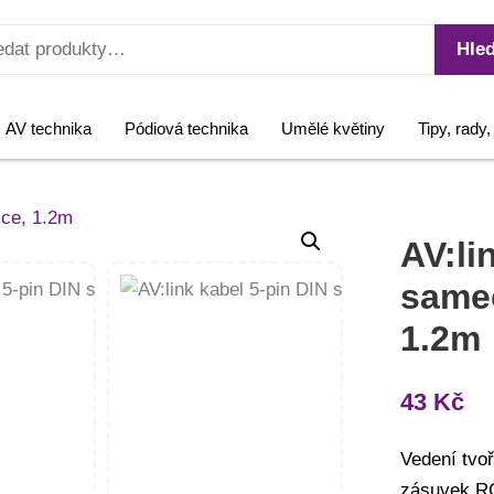
Hled
AV technika
Pódiová technika
Umělé květiny
Tipy, rady
AV:li
same
1.2m
43
Kč
Vedení tvo
zásuvek RC