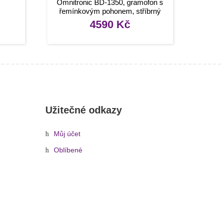
Omnitronic BD-1350, gramofon s
řemínkovým pohonem, stříbrný
4590
Kč
Užitečné odkazy
Můj účet
Oblíbené