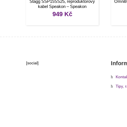
Stagg SSP15SS25, reproduktorový
Omnitr
kabel Speakon – Speakon
zástrčka, 15m
949
Kč
Infor
[social]
Konta
Tipy, 