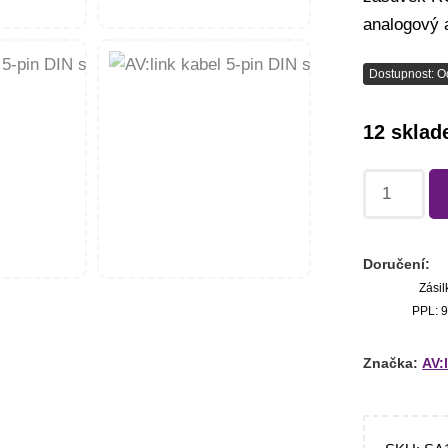
analogový 
Dostupnost: O
12 skla
Doručení:
Zásil
PPL: 9
Značka:
AV: