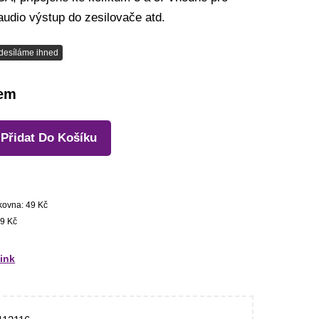
audio výstup do zesilovače atd.
desíláme ihned
dem
Přidat Do Košíku
kovna: 49 Kč
9 Kč
link