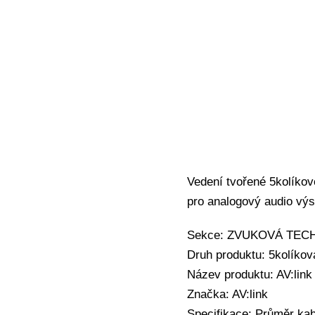
Vedení tvořené 5kolíko
pro analogový audio výs
Sekce: ZVUKOVÁ TECHNI
Druh produktu: 5kolíko
Název produktu: AV:lin
Značka: AV:link
Specifikace: Průměr kab