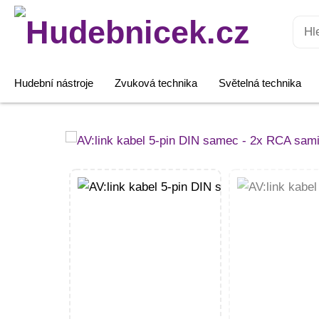
Hledat:
Hudební nástroje
Zvuková technika
Světelná technika
AV:link
kabel
5-
pin
DIN
samec
-
2x
RCA