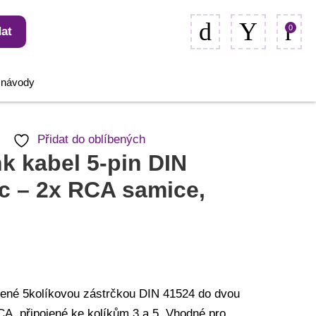
0
at
, návody
Přidat do oblíbených
nk kabel 5-pin DIN
c – 2x RCA samice,
řené 5kolíkovou zástrčkou DIN 41524 do dvou
A, připojené ke kolíkům 3 a 5. Vhodné pro