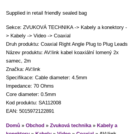
Supplied in retail friendly sealed bag
Sekce: ZVUKOVÁ TECHNIKA -> Kabely a konektory -
> Kabely -> Video -> Coaxial
Druh produktu: Coaxial Right Angle Plug to Plug Leads
Název produktu: AV:link kabel koaxiální lomený 2x
samec, 2m
Značka: AV:link
Specifikace: Cable diameter: 4.5mm
Impedance: 70 Ohms
Core diameter: 0.5mm
Kod produktu: SA112008
EAN: 5015972122891
Domů
»
Obchod
»
Zvuková technika
»
Kabely a
konektory
»
Kabely
»
Video
»
Coaxial
»
AV:link