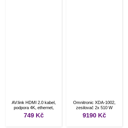
AV:link HDMI 2.0 kabel,
Omnitronic XDA-1002,
podpora 4K, ethernet,
zesilovač 2x 510 W
délka 15m
749
Kč
9190
Kč