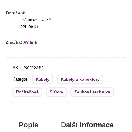
Doručení:
Zásilkovna: 49 Kč
PPL: 99 Kč
Značka:
AV:link
SKU:
SA113164
Kategorií:
,
,
Kabely
Kabely a konektory
,
,
Počítačové
Síťové
Zvuková technika
Popis
Další Informace