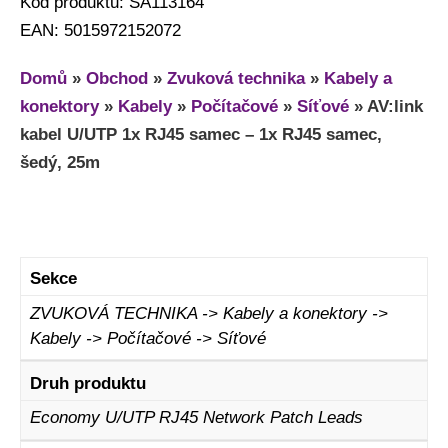
Kod produktu: SA113164
EAN: 5015972152072
Domů
»
Obchod
»
Zvuková technika
»
Kabely a
konektory
»
Kabely
»
Počítačové
»
Síťové
»
AV:link
kabel U/UTP 1x RJ45 samec – 1x RJ45 samec,
šedý, 25m
Sekce
ZVUKOVÁ TECHNIKA -> Kabely a konektory ->
Kabely -> Počítačové -> Síťové
Druh produktu
Economy U/UTP RJ45 Network Patch Leads