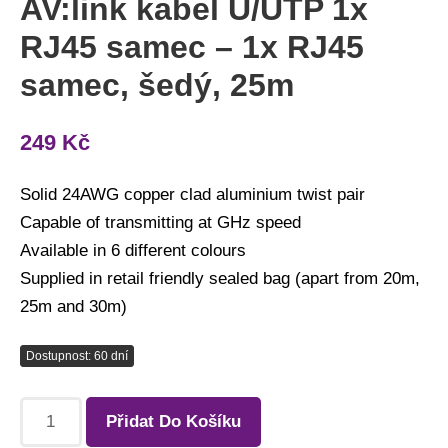
AV:link kabel U/UTP 1x
25m
RJ45 samec – 1x RJ45
množství
samec, šedý, 25m
249
Kč
Solid 24AWG copper clad aluminium twist pair
Capable of transmitting at GHz speed
Available in 6 different colours
Supplied in retail friendly sealed bag (apart from 20m,
25m and 30m)
Dostupnost: 60 dní
Přidat Do Košíku