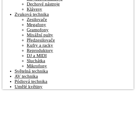
Dechové nástroje
Klávesy
Zvuková technika
Zesilovače
Megafony
Gramofony
Mixážní pulty
Předzesilovače
Kufry a racky
Reproduktory
DJ a MIDI
Sluchátka
Mikrofony
Světelná technika
AV technika
Pódiová technika
Umělé květiny