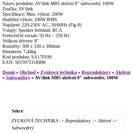
Název produktu: AV:link M8S aktivní 8″ subwoofer, 100W
Značka: AV:link
Specifikace: Max. výkon: 200W
Hudební výkon: 100W RMS
Napájení: 220-250V AC, 50/60Hz (Fig 8)
Vstupy: Speaker terminal, RCA
Frekvenční rozsah: 50 Hz – 250 Hz
Velikost driveru: 8″
Rozměry: 300 x 330 x 300mm
Hmotnost: 7,44kg
Kod produktu: SA170190
EAN: 5015972118498
Domů
»
Obchod
»
Zvuková technika
»
Reproduktory
»
Aktivní
»
Subwoofery
»
AV:link M8S aktivní 8″ subwoofer, 100W
Sekce
ZVUKOVÁ TECHNIKA -> Reproduktory -> Aktivní ->
Subwoofery