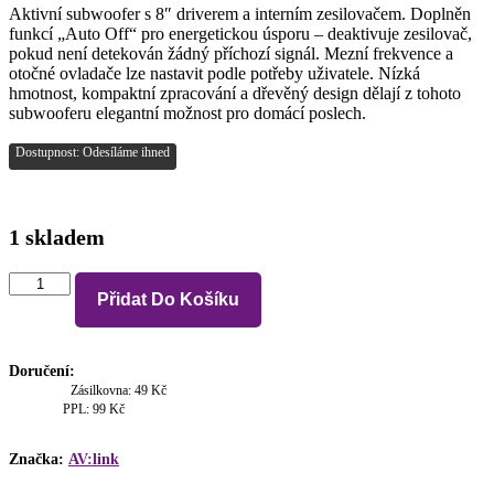
Aktivní subwoofer s 8″ driverem a interním zesilovačem. Doplněn
funkcí „Auto Off“ pro energetickou úsporu – deaktivuje zesilovač,
pokud není detekován žádný příchozí signál. Mezní frekvence a
otočné ovladače lze nastavit podle potřeby uživatele. Nízká
hmotnost, kompaktní zpracování a dřevěný design dělají z tohoto
subwooferu elegantní možnost pro domácí poslech.
Dostupnost: Odesíláme ihned
1 skladem
AV:link
Přidat Do Košíku
M8S
aktivní
8"
subwoofer,
Doručení:
100W
Zásilkovna: 49 Kč
množství
PPL: 99 Kč
Značka:
AV:link