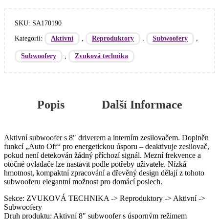
SKU:
SA170190
Kategorií:
,
,
,
Aktivní
Reproduktory
Subwoofery
,
Subwoofery
Zvuková technika
Popis
Další Informace
Aktivní subwoofer s 8″ driverem a interním zesilovačem. Doplněn
funkcí „Auto Off“ pro energetickou úsporu – deaktivuje zesilovač,
pokud není detekován žádný příchozí signál. Mezní frekvence a
otočné ovladače lze nastavit podle potřeby uživatele. Nízká
hmotnost, kompaktní zpracování a dřevěný design dělají z tohoto
subwooferu elegantní možnost pro domácí poslech.
Sekce: ZVUKOVÁ TECHNIKA -> Reproduktory -> Aktivní ->
Subwoofery
Druh produktu: Aktivní 8″ subwoofer s úsporným režimem