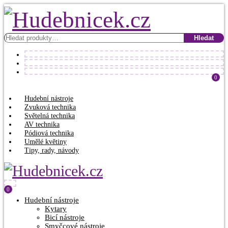
Hledat:
Hledat
0
Hudební nástroje
Zvuková technika
Světelná technika
AV technika
Pódiová technika
Umělé květiny
Tipy, rady, návody
0
Hudební nástroje
Kytary
Bicí nástroje
Smyčcové nástroje