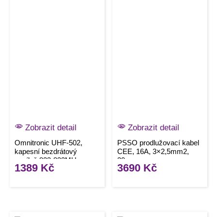
Zobrazit detail
Zobrazit detail
Omnitronic UHF-502,
PSSO prodlužovací kabel
kapesní bezdrátový
CEE, 16A, 3×2,5mm2,
vysílač 823-832MHz s
20m
1389
Kč
3690
Kč
klopovým mikrofonem