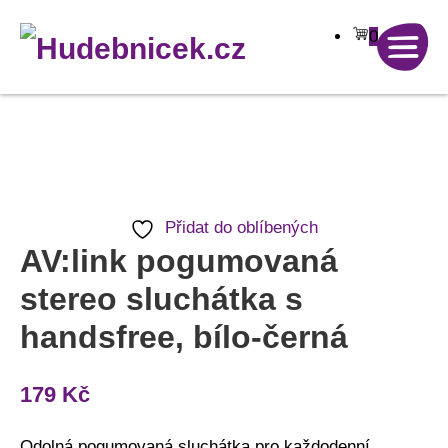
0
AV:link
pogumovaná
stereo
sluchátka
Přidat do oblíbených
AV:link pogumovaná
s
handsfree,
stereo sluchátka s
bílo-
handsfree, bílo-černá
černá
množství
179
Kč
Odolná pogumovaná sluchátka pro každodenní