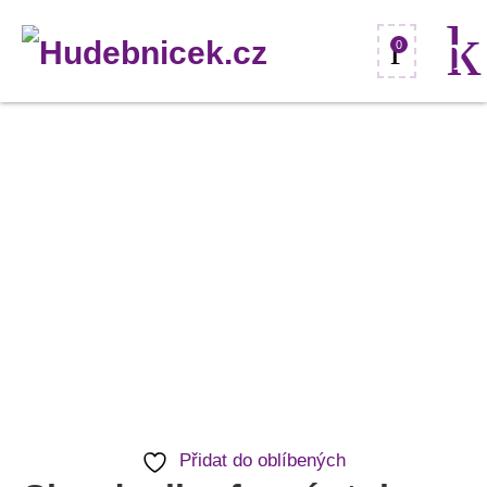
0
Chord
mikrofonní
stojan
množství
Přidat do oblíbených