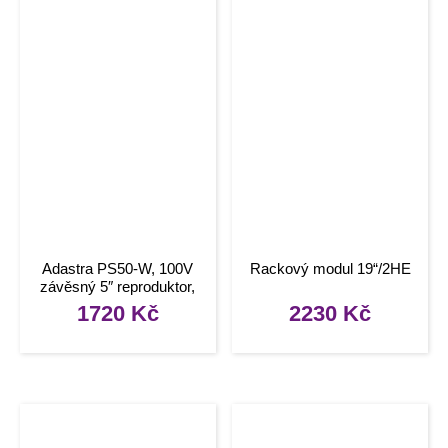
Adastra PS50-W, 100V
Rackový modul 19“/2HE
závěsný 5″ reproduktor,
20W, bílý
1720
Kč
2230
Kč