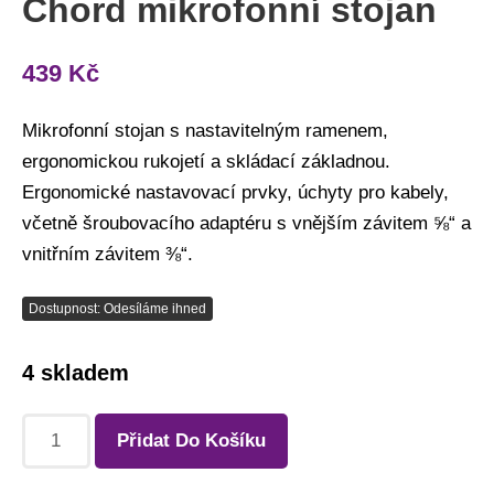
Chord mikrofonní stojan
439
Kč
Mikrofonní stojan s nastavitelným ramenem,
ergonomickou rukojetí a skládací základnou.
Ergonomické nastavovací prvky, úchyty pro kabely,
včetně šroubovacího adaptéru s vnějším závitem ⅝“ a
vnitřním závitem ⅜“.
Dostupnost: Odesíláme ihned
4 skladem
Přidat Do Košíku