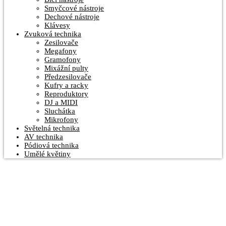
Smyčcové nástroje
Dechové nástroje
Klávesy
Zvuková technika
Zesilovače
Megafony
Gramofony
Mixážní pulty
Předzesilovače
Kufry a racky
Reproduktory
DJ a MIDI
Sluchátka
Mikrofony
Světelná technika
AV technika
Pódiová technika
Umělé květiny