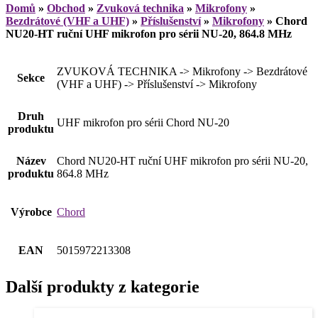
Domů
»
Obchod
»
Zvuková technika
»
Mikrofony
»
Bezdrátové (VHF a UHF)
»
Příslušenství
»
Mikrofony
»
Chord
NU20-HT ruční UHF mikrofon pro sérii NU-20, 864.8 MHz
ZVUKOVÁ TECHNIKA -> Mikrofony -> Bezdrátové
Sekce
(VHF a UHF) -> Příslušenství -> Mikrofony
Druh
UHF mikrofon pro sérii Chord NU-20
produktu
Název
Chord NU20-HT ruční UHF mikrofon pro sérii NU-20,
produktu
864.8 MHz
Výrobce
Chord
EAN
5015972213308
Další produkty z kategorie