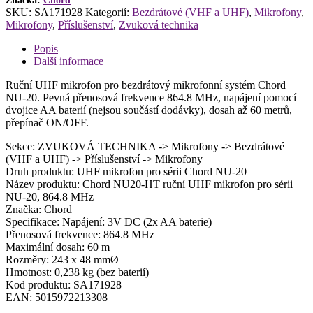
sérii
Značka:
Chord
SKU:
SA171928
Kategorií:
Bezdrátové (VHF a UHF)
,
Mikrofony
,
NU-
Mikrofony
,
Příslušenství
,
Zvuková technika
20,
864.8
Popis
MHz
Další informace
množství
Ruční UHF mikrofon pro bezdrátový mikrofonní systém Chord
NU-20. Pevná přenosová frekvence 864.8 MHz, napájení pomocí
dvojice AA baterií (nejsou součástí dodávky), dosah až 60 metrů,
přepínač ON/OFF.
Sekce: ZVUKOVÁ TECHNIKA -> Mikrofony -> Bezdrátové
(VHF a UHF) -> Příslušenství -> Mikrofony
Druh produktu: UHF mikrofon pro sérii Chord NU-20
Název produktu: Chord NU20-HT ruční UHF mikrofon pro sérii
NU-20, 864.8 MHz
Značka: Chord
Specifikace: Napájení: 3V DC (2x AA baterie)
Přenosová frekvence: 864.8 MHz
Maximální dosah: 60 m
Rozměry: 243 x 48 mmØ
Hmotnost: 0,238 kg (bez baterií)
Kod produktu: SA171928
EAN: 5015972213308