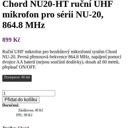
Chord NU20-HT ruční UHF
mikrofon pro sérii NU-20,
864.8 MHz
899
Kč
Ruční UHF mikrofon pro bezdrátový mikrofonní systém Chord
NU-20. Pevná přenosová frekvence 864.8 MHz, napájení pomocí
dvojice AA baterií (nejsou součástí dodávky), dosah až 60 metrů,
přepínač ON/OFF.
Dostupnost: 60 dní
Chord
NU20-
Přidat do košíku
HT
Doručení:
ruční
Zásilkovna: 49 Kč
UHF
PPL: 99 Kč
mikrofon
pro