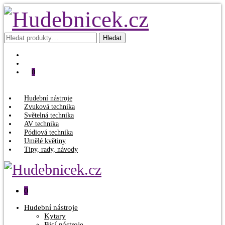
Hledat:
Hledat
0
Hudební nástroje
Zvuková technika
Světelná technika
AV technika
Pódiová technika
Umělé květiny
Tipy, rady, návody
0
Hudební nástroje
Kytary
Bicí nástroje