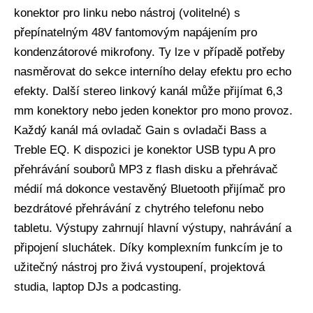
konektor pro linku nebo nástroj (volitelné) s
přepínatelným 48V fantomovým napájením pro
kondenzátorové mikrofony. Ty lze v případě potřeby
nasměrovat do sekce interního delay efektu pro echo
efekty. Další stereo linkový kanál může přijímat 6,3
mm konektory nebo jeden konektor pro mono provoz.
Každý kanál má ovladač Gain s ovladači Bass a
Treble EQ. K dispozici je konektor USB typu A pro
přehrávání souborů MP3 z flash disku a přehrávač
médií má dokonce vestavěný Bluetooth přijímač pro
bezdrátové přehrávání z chytrého telefonu nebo
tabletu. Výstupy zahrnují hlavní výstupy, nahrávání a
připojení sluchátek. Díky komplexním funkcím je to
užitečný nástroj pro živá vystoupení, projektová
studia, laptop DJs a podcasting.