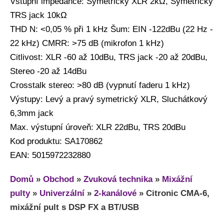
Vstupní impedance: Symetrický XLR 2kΩ, Symetrický
TRS jack 10kΩ
THD N: <0,05 % při 1 kHz Šum: EIN -122dBu (22 Hz -
22 kHz) CMRR: >75 dB (mikrofon 1 kHz)
Citlivost: XLR -60 až 10dBu, TRS jack -20 až 20dBu,
Stereo -20 až 14dBu
Crosstalk stereo: >80 dB (vypnutí faderu 1 kHz)
Výstupy: Levý a pravý symetrický XLR, Sluchátkový
6,3mm jack
Max. výstupní úroveň: XLR 22dBu, TRS 20dBu
Kod produktu: SA170862
EAN: 5015972232880
Domů
»
Obchod
»
Zvuková technika
»
Mixážní
pulty
»
Univerzální
»
2-kanálové
»
Citronic CMA-6,
mixážní pult s DSP FX a BT/USB