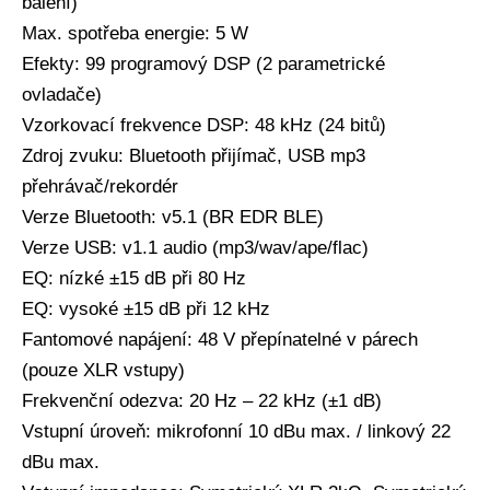
balení)
Max. spotřeba energie: 5 W
Efekty: 99 programový DSP (2 parametrické
ovladače)
Vzorkovací frekvence DSP: 48 kHz (24 bitů)
Zdroj zvuku: Bluetooth přijímač, USB mp3
přehrávač/rekordér
Verze Bluetooth: v5.1 (BR EDR BLE)
Verze USB: v1.1 audio (mp3/wav/ape/flac)
EQ: nízké ±15 dB při 80 Hz
EQ: vysoké ±15 dB při 12 kHz
Fantomové napájení: 48 V přepínatelné v párech
(pouze XLR vstupy)
Frekvenční odezva: 20 Hz – 22 kHz (±1 dB)
Vstupní úroveň: mikrofonní 10 dBu max. / linkový 22
dBu max.