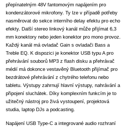
přepínatelným 48V fantomovým napájením pro
kondenzátorové mikrofony. Ty lze v případě potřeby
nasměrovat do sekce interního delay efektu pro echo
efekty. Další stereo linkový kanál může přijímat 6,3
mm konektory nebo jeden konektor pro mono provoz.
Každý kanál má ovladač Gain s ovladači Bass a
Treble EQ. K dispozici je konektor USB typu A pro
přehrávání souborů MP3 z flash disku a přehrávač
médií má dokonce vestavěný Bluetooth přijímač pro
bezdrátové přehrávání z chytrého telefonu nebo
tabletu. Výstupy zahrnují hlavní výstupy, nahrávání a
připojení sluchátek. Díky komplexním funkcím je to
užitečný nástroj pro živá vystoupení, projektová
studia, laptop DJs a podcasting.
Napájení USB Type-C a integrované audio rozhraní