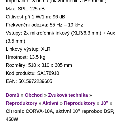
Impedance: 8 ohmů (hlavní měnič a HF měnič)
Max. SPL: 125 dB
Citlivost při 1 W/1 m: 96 dB
Frekvenční odezva: 55 Hz – 19 kHz
Vstupy: 2x mikrofonní/linkový (XLR/6,3 mm) + Aux
(3,5 mm)
Linkový výstup: XLR
Hmotnost: 13,5 kg
Rozměry: 510 x 310 x 305 mm
Kod produktu: SA178910
EAN: 5015972239605
Domů
»
Obchod
»
Zvuková technika
»
Reproduktory
»
Aktivní
»
Reproduktory
»
10"
»
Citronic CORVA-10A, aktivní 10″ reprobox DSP,
450W