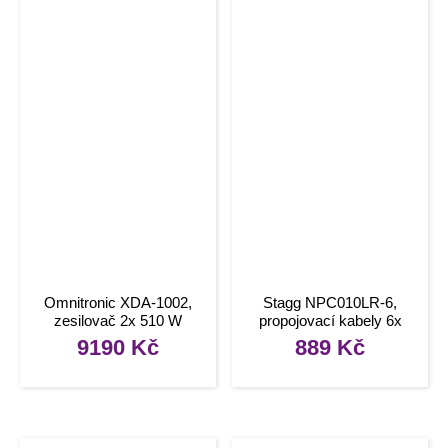
Omnitronic XDA-1002,
Stagg NPC010LR-6,
zesilovač 2x 510 W
propojovací kabely 6x
mono JACK/mono JACK,
9190
Kč
889
Kč
10 cm