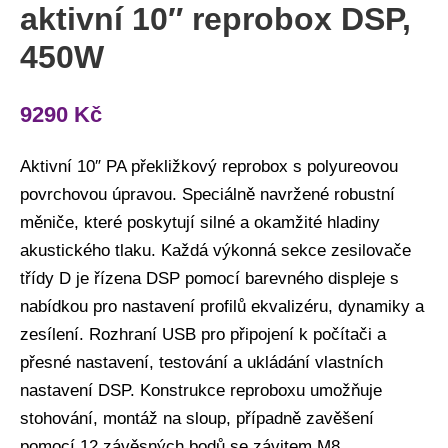
aktivní 10″ reprobox DSP,
450W
9290
Kč
Aktivní 10″ PA překližkový reprobox s polyureovou
povrchovou úpravou. Speciálně navržené robustní
měniče, které poskytují silné a okamžité hladiny
akustického tlaku. Každá výkonná sekce zesilovače
třídy D je řízena DSP pomocí barevného displeje s
nabídkou pro nastavení profilů ekvalizéru, dynamiky a
zesílení. Rozhraní USB pro připojení k počítači a
přesné nastavení, testování a ukládání vlastních
nastavení DSP. Konstrukce reproboxu umožňuje
stohování, montáž na sloup, případně zavěšení
pomocí 12 závěsných bodů se závitem M8.