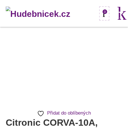
0
Citronic
CORVA-
10A,
aktivní
10"
reprobox
DSP,
450W
množství
Přidat do oblíbených
Citronic CORVA-10A,