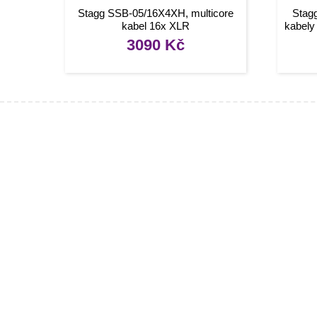
Stagg SSB-05/16X4XH, multicore
Stag
kabel 16x XLR
kabel
3090
Kč
Infor
[social]
Konta
Tipy, 