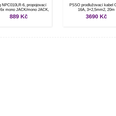
g NPC010LR-6, propojovací
PSSO prodlužovací kabel 
y 6x mono JACK/mono JACK,
16A, 3×2,5mm2, 20m
10 cm
889
Kč
3690
Kč
mace
O nákupu
kty
Obchodní podmínky
rady, návody
Reklamace a vrácení zboží
Informace o dopravě a platbě
Ochrana osobních údajů
Zásady cookies (EU)