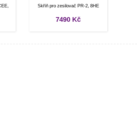
CEE,
Skříň pro zesilovač PR-2, 8HE
7490
Kč
Užitečné odkazy
Můj účet
Oblíbené