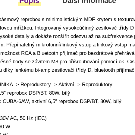
Popis
Další Informace
opásmový reprobox s minimalistickým MDF krytem s textur
lovou mřížkou. Integrovaný vysokoúčinný zesilovač třídy 
vysoké detaily a dokáže rozšířit odezvu až na subfrekvenc
. Přepínatelný mikrofonní/linkový vstup a linkový vstup ma
 možnost RCA a Bluetooth přijímač pro bezdrátové přehráv
věsné body se závitem M8 pro přišroubování pomocí ok. Čis
díky lehkému bi-amp zesilovači třídy D, bluetooth přijímač
KA -> Reproduktory -> Aktivní -> Reproduktory
6,5″ reprobox DSP/BT, 80W, bílý
c CUBA-6AW, aktivní 6,5″ reprobox DSP/BT, 80W, bílý
230V AC, 50 Hz (IEC)
160 W