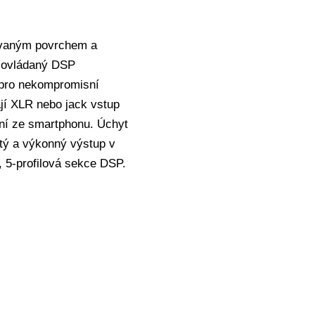
ovaným povrchem a
D ovládaný DSP
e pro nekompromisní
jí XLR nebo jack vstup
ání ze smartphonu. Úchyt
tý a výkonný výstup v
, 5-profilová sekce DSP.