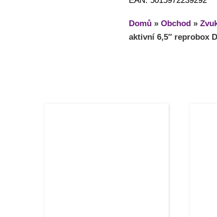
EAN: 5015972239292
Domů
»
Obchod
»
Zvuk
aktivní 6,5″ reprobox 