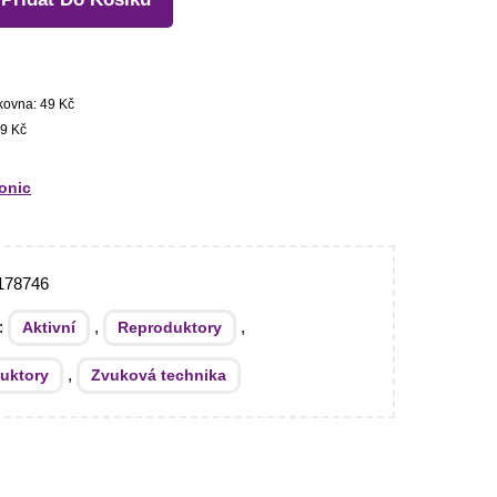
kovna: 49 Kč
9 Kč
ronic
178746
e:
,
,
Aktivní
Reproduktory
,
uktory
Zvuková technika