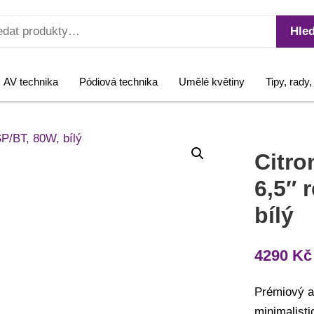
Hled
AV technika
Pódiová technika
Umělé květiny
Tipy, rady
Citro
6,5″ 
bílý
4290
Kč
Prémiový a
minimalist