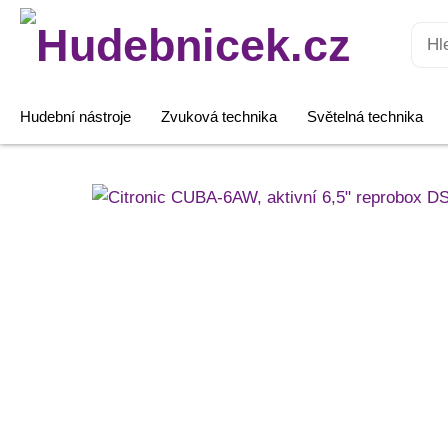
Hledat:
Hudební nástroje
Zvuková technika
Světelná technika
Citronic
CUBA-
6AW,
aktivní
6,5"
reprobox
DSP/BT,
80W,
bílý