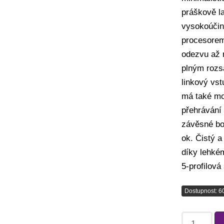
práškově l
vysokoúčin
procesorem,
odezvu až 
plným rozs
linkový vst
má také mo
přehrávání
závěsné bo
ok. Čistý 
díky lehkém
5-profilov
Dostupnost: 6