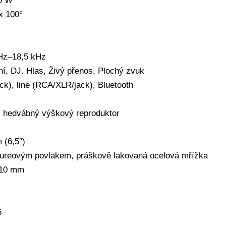
0 W
x 100°
Hz–18,5 kHz
í, DJ. Hlas, Živý přenos, Plochý zvuk
ck), line (RCA/XLR/jack), Bluetooth
 hedvábný výškový reproduktor
 (6,5″)
ureovým povlakem, práškově lakovaná ocelová mřížka
210 mm
6