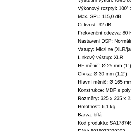
Výstupní výkon: RMS 8
Výkonový rozptyl: 100° 
Max. SPL: 115,0 dB
Citlivost: 92 dB
Frekvenční odezva: 80 
Nastavení DSP: Normáln
Vstupy: Mic/line (XLR/ja
Linkový výstup: XLR
HF měnič: Ø 25 mm (1″)
Cívka: Ø 30 mm (1.2″)
Hlavní měnič: Ø 165 mm
Konstrukce: MDF s poly
Rozměry: 325 x 235 x 
Hmotnost: 6,1 kg
Barva: bílá
Kod produktu: SA17874