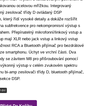
akovanou ocelovou mřížkou. Integrovaný
ný zesilovač třídy D ovládaný DSP
 který řídí vysoké detaily a dokáže rozšířit
na subfrekvence pro nekompromisní výstup s
ahem. Přepínatelný mikrofonní/linkový vstup a
up mají XLR nebo jack vstup a linkový vstup
žnost RCA a Bluetooth přijímač pro bezdrátové
 ze smartphonu. Úchyt ve vrchní části. Dva
dy se závitem M8 pro přišroubování pomocí
a výkonný výstup v celém zvukovém spektru
u bi-amp zesilovači třídy D, bluetooth přijímač,
á sekce DSP.
0 dní
Přidat Do Košíku