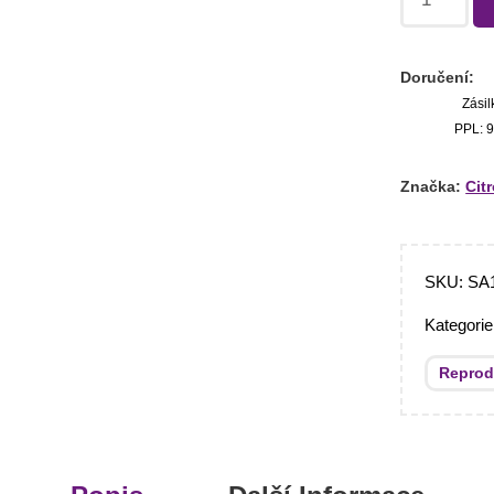
Doručení:
Zásil
PPL: 9
Značka:
Cit
SKU:
SA
Kategori
Reprod