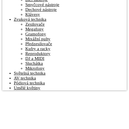
Smyčcové nástroje
Dechové nástroje
Klávesy
Zvuková technika
Zesilovače
Megafony
Gramofony
Mixážní pulty
Předzesilovače
Kufry a racky
Reproduktory
DJ a MIDI
Sluchátka
Mikrofony
Světelná technika
AV technika
Pódiová technika
Umělé květiny