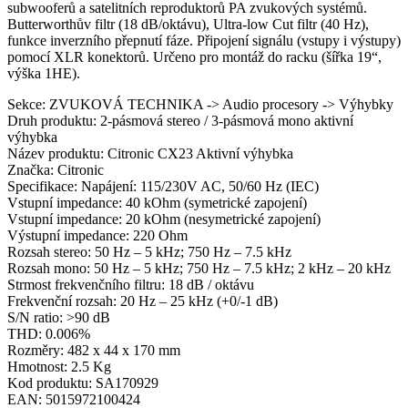
subwooferů a satelitních reproduktorů PA zvukových systémů.
Butterworthův filtr (18 dB/oktávu), Ultra-low Cut filtr (40 Hz),
funkce inverzního přepnutí fáze. Připojení signálu (vstupy i výstupy)
pomocí XLR konektorů. Určeno pro montáž do racku (šířka 19“,
výška 1HE).
Sekce: ZVUKOVÁ TECHNIKA -> Audio procesory -> Výhybky
Druh produktu: 2-pásmová stereo / 3-pásmová mono aktivní
výhybka
Název produktu: Citronic CX23 Aktivní výhybka
Značka: Citronic
Specifikace: Napájení: 115/230V AC, 50/60 Hz (IEC)
Vstupní impedance: 40 kOhm (symetrické zapojení)
Vstupní impedance: 20 kOhm (nesymetrické zapojení)
Výstupní impedance: 220 Ohm
Rozsah stereo: 50 Hz – 5 kHz; 750 Hz – 7.5 kHz
Rozsah mono: 50 Hz – 5 kHz; 750 Hz – 7.5 kHz; 2 kHz – 20 kHz
Strmost frekvenčního filtru: 18 dB / oktávu
Frekvenční rozsah: 20 Hz – 25 kHz (+0/-1 dB)
S/N ratio: >90 dB
THD: 0.006%
Rozměry: 482 x 44 x 170 mm
Hmotnost: 2.5 Kg
Kod produktu: SA170929
EAN: 5015972100424