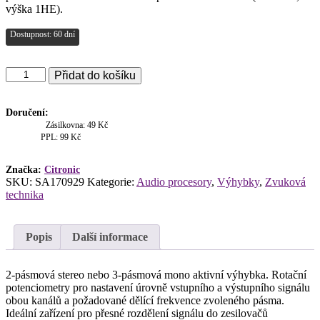
výška 1HE).
Dostupnost: 60 dní
Citronic
Přidat do košíku
CX23
Aktivní
výhybka
Doručení:
množství
Zásilkovna: 49 Kč
PPL: 99 Kč
Značka:
Citronic
SKU:
SA170929
Kategorie:
Audio procesory
,
Výhybky
,
Zvuková
technika
Popis
Další informace
2-pásmová stereo nebo 3-pásmová mono aktivní výhybka. Rotační
potenciometry pro nastavení úrovně vstupního a výstupního signálu
obou kanálů a požadované dělící frekvence zvoleného pásma.
Ideální zařízení pro přesné rozdělení signálu do zesilovačů