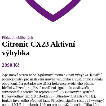
Přidat do oblíbených
Citronic CX23 Aktivní
výhybka
2890
Kč
2-pásmová stereo nebo 3-pásmová mono aktivní výhybka. Rotační
potenciometry pro nastavení úrovně vstupního a výstupního signálu
obou kanálů a požadované dělící frekvence zvoleného pásma.
Ideální zařízení pro přesné rozdělení signálu do zesilovačů
subwooferů a satelitních reproduktorů PA zvukových systémů.
Butterworthův filtr (18 dB/oktávu), Ultra-low Cut filtr (40 Hz),
funkce inverzního přepnutí fáze. Připojení signálu (vstupy i výstupy)
pomocí XLR konektorů. Určeno pro montáž do racku (šířka 19“,