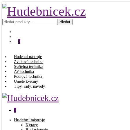
Hledat:
Hledat
0
Hudební nástroje
Zvuková technika
Světelná technika
AV technika
Pódiová technika
Umělé květiny
Tipy, rady, návody
0
Hudební nástroje
Kytary
Bicí nástroje