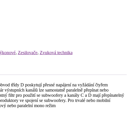
ýkonové
,
Zesilovače
,
Zvuková technika
bvod třídy D poskytují přesné napájení na vyžádání čtyřem
ár výstupních kanálů lze samostatně paralelně přepínat nebo
ný filtr pro použití se subwoofery a kanály C a D mají přepínatelný
produktory ve spojení se subwoofery. Pro trvalé nebo mobilní
kový nebo paralelní mono režim