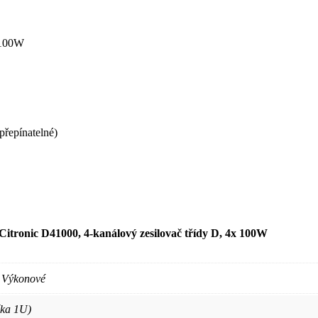
x 100W
řepínatelné)
Citronic D41000, 4-kanálový zesilovač třídy D, 4x 100W
 Výkonové
ška 1U)