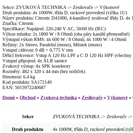
Sekce: ZVUKOVÁ TECHNIKA -> Zesilovače -> Výkonové
Druh produktu: 4x 1000W, třída D, rackové provedení (výška 1U)
Název produktu: Citronic D41000, 4-kanálový zesilovač třídy D, 4
Značka: Citronic
Specifikace: Napájení: 220-240 V AC, 50/60 Hz (IEC)
Výkon můstku: 2x 1800 W / 8 Ohmů (oba páry kanálů přemostěné)
Výstupní výkon RMS: 4x 600 W / 8 Ohmů; 4x 1000 W / 4 Ohmů
Režimy: 2x Stereo, Paralelní (mono), Můstek (mono)
Vstupní citlivost: 0 dB = 0,775 V rms
Dělicí frekvence: Vstup A 120 Hz LPF a C D 120 Hz HPF (všechny p
Vstupní připojení: 4x XLR samice
Zvukový výstup: 4x SPK konektory
Rozměry: 482 x 320 x 44 mm (bez nožiček)
Hmotnost: 6,4 kg
Kod produktu: SA172149
EAN: 5015972240687
Domů
»
Obchod
»
Zvuková technika
»
Zesilovače
»
Výkonové
»
Sekce
ZVUKOVÁ TECHNIKA -> Zesilovače ->
Druh produktu
4x 1000W, třída D, rackové provedení (vý