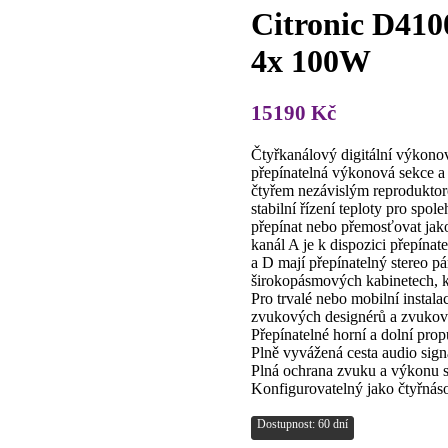
Citronic D4100
4x 100W
15190
Kč
Čtyřkanálový digitální výkono
přepínatelná výkonová sekce a 
čtyřem nezávislým reproduktor
stabilní řízení teploty pro spo
přepínat nebo přemosťovat jak
kanál A je k dispozici přepína
a D mají přepínatelný stereo p
širokopásmových kabinetech, kt
Pro trvalé nebo mobilní instala
zvukových designérů a zvukový
Přepínatelné horní a dolní propu
Plně vyvážená cesta audio sign
Plná ochrana zvuku a výkonu 
Konfigurovatelný jako čtyřnáso
Dostupnost: 60 dní