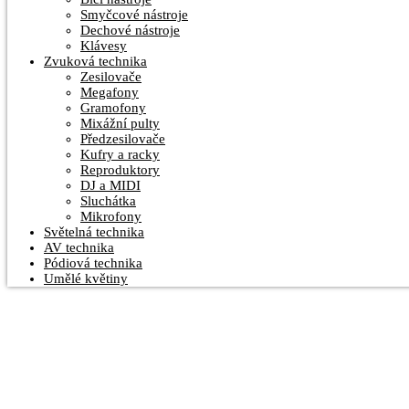
Smyčcové nástroje
Dechové nástroje
Klávesy
Zvuková technika
Zesilovače
Megafony
Gramofony
Mixážní pulty
Předzesilovače
Kufry a racky
Reproduktory
DJ a MIDI
Sluchátka
Mikrofony
Světelná technika
AV technika
Pódiová technika
Umělé květiny