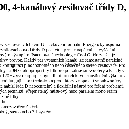
0, 4-kanálový zesilovač třídy D,
vý zesilovač v lehkém 1U rackovém formátu. Energeticky úsporná
zesilovací obvod třídy D poskytují přesné napájení na vyžádání
ovým výstupům. Patentovaná technologie Cool Guide zajišťuje
lehlivý provoz. Každý pár výstupních kanálů lze samostatně paralelně
o konfiguraci plnohodnotného nebo částečného stereo zesilovače. Pro
telný 120Hz dolnopropustný filtr pro použití se subwoofery a kanály C
ár 120Hz vysokopropustných filtrů pro efektivní soustředění výkonu v
eré fungují jako středo-top reproduktory ve spojení se subwoofery.
ce nabízí řada D neocenitelný a flexibilní nástroj pro řešení problémů
ch techniků. Přepínatelný můstkový nebo paralelní mono režim
stné filtry
álu
s omezovačem špiček
bný, stereo nebo 2.1 systém