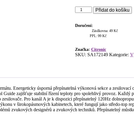
Citronic
Přidat do košíku
D41000,
4-
kanálový
Doručení:
zesilovač
Zásilkovna: 49 Kč
třídy
PPL: 99 Kč
D,
4x
Značka:
Citronic
100W
SKU:
SA172149
Kategorie:
V
množství
mátu. Energeticky úsporná přepínatelná výkonová sekce a zesilovací o
uide zajišťuje stabilní řízení teploty pro spolehlivý provoz. Každý p
esilovače. Pro kanál A je k dispozici přepínatelný 120Hz dolnopropust
výkonu v širokopásmových kabinetech, které fungují jako středo-top re
í problémů zvukových designérů a zvukových techniků. Přepínatelný můst