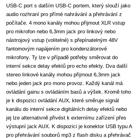
USB-C port s dalším USB-C portem, který slouží jako
audio rozhraní pro přímé nahrávání a přehrávání z
počítače. 4 mono kanály mohou přijmout XLR vstup
pro mikrofon nebo 6,3mm jack pro linkový nebo
nástrojový vstup (volitelné) s přepínatelným 48V
fantomovým napájením pro kondenzátorové
mikrofony. Ty lze v případě potřeby směrovat do
interní sekce delay efektů pro echo efekty. Dva další
stereo linkové kanály mohou přijmout 6,3mm jack
nebo jeden jack pro mono provoz. Každý kanál má
ovládání gainu s ovládáním basů a výšek. Kromě toho
je k dispozici ovládání AUX, které směruje signál
kanálu do interní sekce digitálních delay efektů nebo
jej lze alternativně přivést k externímu zařízení přes
výstupní jack AUX. K dispozici je konektor USB typu A
pro přehrávání souborů mp3 z flash disku a přehrávač