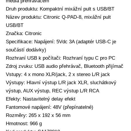
média přehrávačem
Druh produktu: Kompaktní mixážní pult s USB/BT
Název produktu: Citronic Q-PAD-8, mixážní pult
USB/BT
Značka: Citronic
Specifikace: Napájení: 5Vdc 3A (adaptér USB-C je
součástí dodávky)
Rozhraní USB k počítači: Rozhraní typu C pro PC
Zdroj zvuku: USB audio přehrávač, Bluetooth přijímač
Vstupy: 4 x mono XLR/jack, 2 x stereo L/R jack
Výstupy: Hlavní výstup L/R jack XLR, sluchátkový
výstup, AUX výstup, REC výstup L/R RCA
Efekty: Nastavitelný delay efekt
Fantomové napájení: 48V (přepínatelné)
Rozměry: 265 x 192 x 56 mm
Hmotnost: 966 g