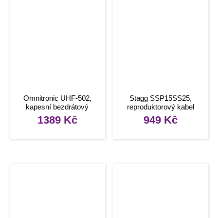
Omnitronic UHF-502,
Stagg SSP15SS25,
kapesní bezdrátový
reproduktorový kabel
vysílač 823-832MHz s
Speakon – Speakon
1389
Kč
949
Kč
klopovým mikrofonem
zástrčka, 15m