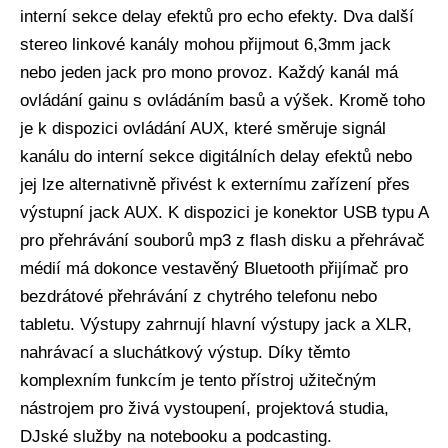
interní sekce delay efektů pro echo efekty. Dva další
stereo linkové kanály mohou přijmout 6,3mm jack
nebo jeden jack pro mono provoz. Každý kanál má
ovládání gainu s ovládáním basů a výšek. Kromě toho
je k dispozici ovládání AUX, které směruje signál
kanálu do interní sekce digitálních delay efektů nebo
jej lze alternativně přivést k externímu zařízení přes
výstupní jack AUX. K dispozici je konektor USB typu A
pro přehrávání souborů mp3 z flash disku a přehrávač
médií má dokonce vestavěný Bluetooth přijímač pro
bezdrátové přehrávání z chytrého telefonu nebo
tabletu. Výstupy zahrnují hlavní výstupy jack a XLR,
nahrávací a sluchátkový výstup. Díky těmto
komplexním funkcím je tento přístroj užitečným
nástrojem pro živá vystoupení, projektová studia,
DJské služby na notebooku a podcasting.