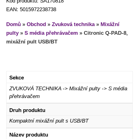
Kod produktu: SA170818
EAN: 5015972238738
Domů
»
Obchod
»
Zvuková technika
»
Mixážní
pulty
»
S média přehrávačem
»
Citronic Q-PAD-8,
mixážní pult USB/BT
Sekce
ZVUKOVÁ TECHNIKA -> Mixážní pulty -> S média
přehrávačem
Druh produktu
Kompaktní mixážní pult s USB/BT
Název produktu