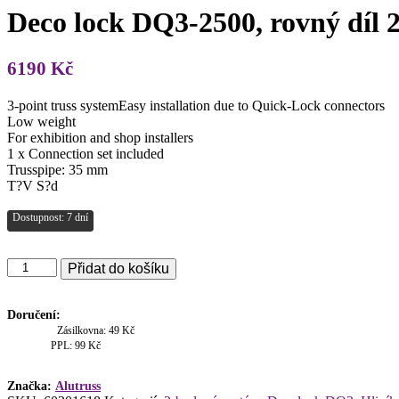
Deco lock DQ3-2500, rovný díl 
6190
Kč
3-point truss systemEasy installation due to Quick-Lock connectors
Low weight
For exhibition and shop installers
1 x Connection set included
Trusspipe: 35 mm
T?V S?d
Dostupnost: 7 dní
Deco
Přidat do košíku
lock
DQ3-
2500,
Doručení:
rovný
Zásilkovna: 49 Kč
díl
PPL: 99 Kč
2,5m
množství
Značka:
Alutruss