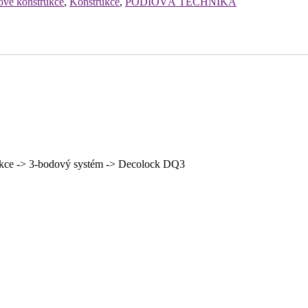
ové konstrukce
,
Konstrukce
,
PÓDIOVÁ TECHNIKA
ce -> 3-bodový systém -> Decolock DQ3