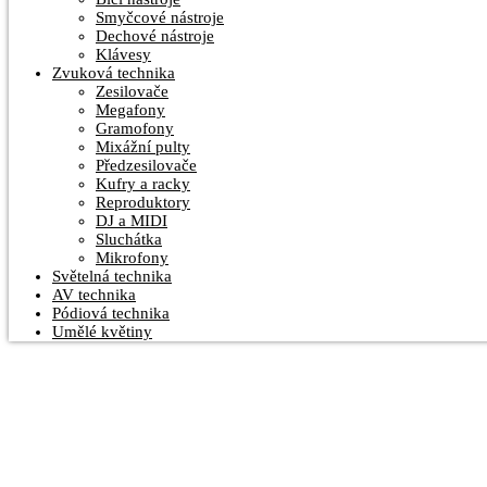
Smyčcové nástroje
Dechové nástroje
Klávesy
Zvuková technika
Zesilovače
Megafony
Gramofony
Mixážní pulty
Předzesilovače
Kufry a racky
Reproduktory
DJ a MIDI
Sluchátka
Mikrofony
Světelná technika
AV technika
Pódiová technika
Umělé květiny