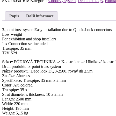
SKU:
60301618
Kategorií:
3-bodový systém
,
Decolock DQ3
,
Hliník
Popis
Další informace
3-point truss systemEasy installation due to Quick-Lock connectors
Low weight
For exhibition and shop installers
1 x Connection set included
Trusspipe: 35 mm
T?V S?d
Sekce: PÓDIOVÁ TECHNIKA -> Konstrukce -> Hliníkové konstruk
Druh produktu: 3-point truss system
Název produktu: Deco lock DQ3-2500, rovný díl 2,5m
Značka: Alutruss
Specifikace: Trusspipe: 35 mm x 2 mm
Color: Alu colored
Trusspipe: 35 x
Strut diameter x thickness: 10 x 2mm
Length: 2500 mm
Width: 220 mm
Height: 195 mm
Weight: 5,15 kg