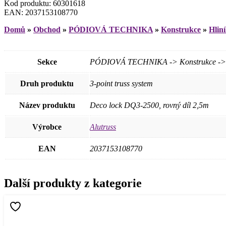
Kod produktu: 60301618
EAN: 2037153108770
Domů
»
Obchod
»
PÓDIOVÁ TECHNIKA
»
Konstrukce
»
Hlin
Sekce
PÓDIOVÁ TECHNIKA -> Konstrukce -> Hl
Druh produktu
3-point truss system
Název produktu
Deco lock DQ3-2500, rovný díl 2,5m
Výrobce
Alutruss
EAN
2037153108770
Další produkty z kategorie