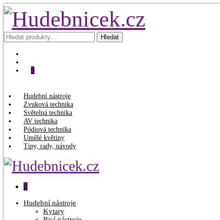
Hledat:
Hledat
0
Hudební nástroje
Zvuková technika
Světelná technika
AV technika
Pódiová technika
Umělé květiny
Tipy, rady, návody
0
Hudební nástroje
Kytary
Bicí nástroje