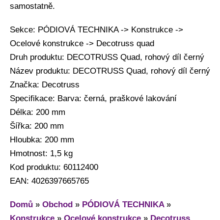
samostatně.
Sekce: PÓDIOVÁ TECHNIKA -> Konstrukce ->
Ocelové konstrukce -> Decotruss quad
Druh produktu: DECOTRUSS Quad, rohový díl černý
Název produktu: DECOTRUSS Quad, rohový díl černý
Značka: Decotruss
Specifikace: Barva: černá, praškové lakování
Délka: 200 mm
Šířka: 200 mm
Hloubka: 200 mm
Hmotnost: 1,5 kg
Kod produktu: 60112400
EAN: 4026397665765
Domů
»
Obchod
»
PÓDIOVÁ TECHNIKA
»
Konstrukce
»
Ocelové konstrukce
»
Decotruss