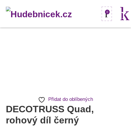
0
DECOTRUSS
Quad,
rohový
díl
černý
množství
Přidat do oblíbených
DECOTRUSS Quad,
rohový díl černý