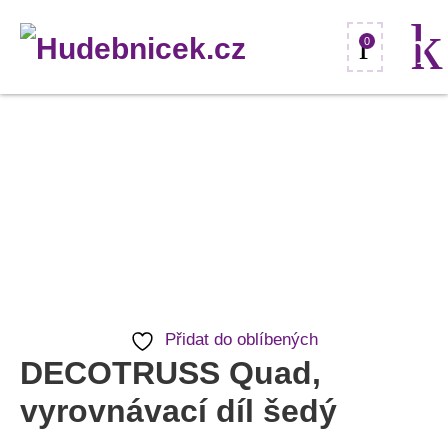
0
DECOTRUSS
Quad,
vyrovnávací
díl
šedý
množství
Přidat do oblíbených
DECOTRUSS Quad,
vyrovnávací díl šedý