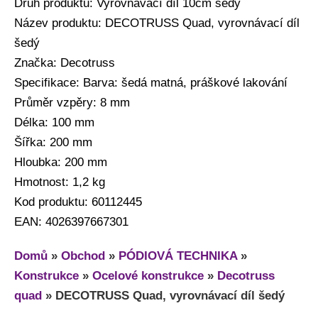
Druh produktu: Vyrovnávací díl 10cm šedý
Název produktu: DECOTRUSS Quad, vyrovnávací díl
šedý
Značka: Decotruss
Specifikace: Barva: šedá matná, práškové lakování
Průměr vzpěry: 8 mm
Délka: 100 mm
Šířka: 200 mm
Hloubka: 200 mm
Hmotnost: 1,2 kg
Kod produktu: 60112445
EAN: 4026397667301
Domů
»
Obchod
»
PÓDIOVÁ TECHNIKA
»
Konstrukce
»
Ocelové konstrukce
»
Decotruss
quad
»
DECOTRUSS Quad, vyrovnávací díl šedý