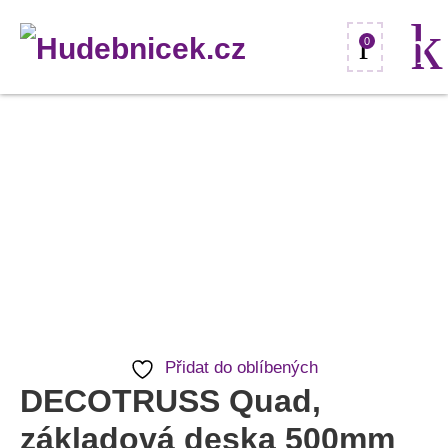
0
DECOTRUSS
Quad,
základová
deska
500mm
černá
množství
Přidat do oblíbených
DECOTRUSS Quad,
základová deska 500mm