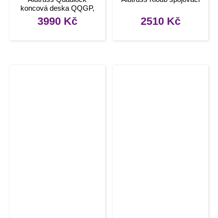
koncová deska QQGP,
50×50 cm
3990
Kč
2510
Kč