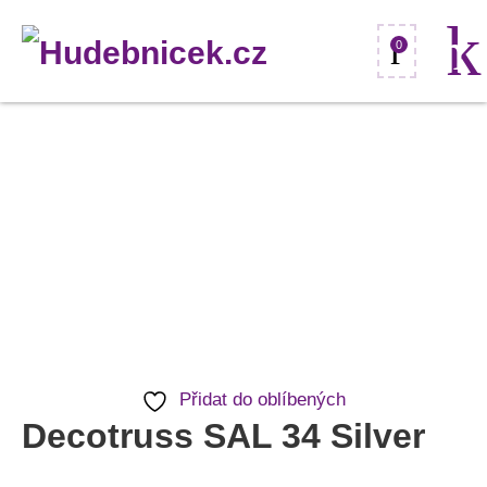
0
Decotruss
SAL
34
Silver
množství
Přidat do oblíbených
Decotruss SAL 34 Silver