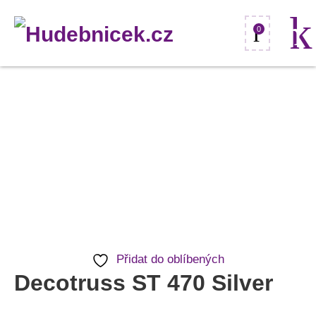
0
Decotruss
ST
470
Silver
množství
Přidat do oblíbených
Decotruss ST 470 Silver