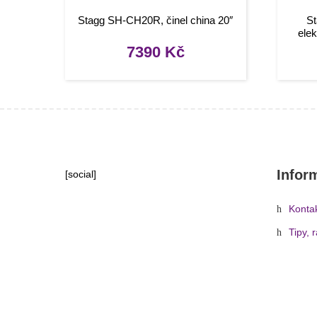
Stagg SH-CH20R, činel china 20″
St
ele
7390
Kč
Infor
[social]
Konta
Tipy, 