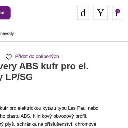
0
at
, návody
Přidat do oblíbených
ery ABS kufr pro el.
y LP/SG
ufr pro elektrickou kytaru typu Les Paul nebo
o plastu ABS, hliníkový obvodový profil,
ný plyš, schránka na příslušenství, chromové