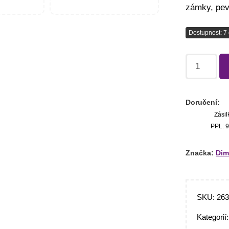
zámky, pev
Dostupnost: 7 
Doručení:
Zásil
PPL: 9
Značka:
Dim
SKU:
26
Kategorií