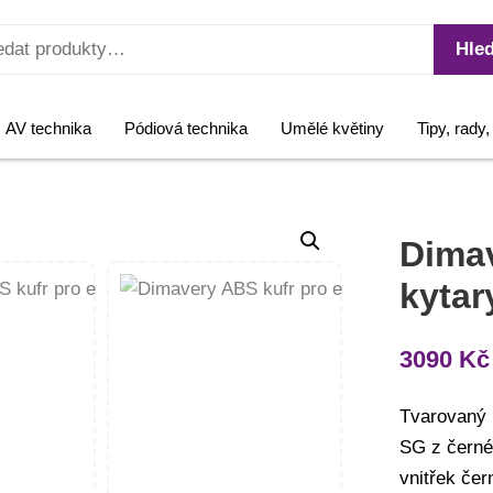
Hled
AV technika
Pódiová technika
Umělé květiny
Tipy, rady
Dimav
kytar
3090
Kč
Tvarovaný k
SG z černéh
vnitřek čer