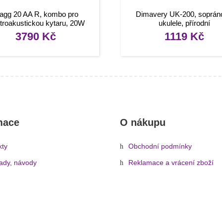
agg 20 AA R, kombo pro
Dimavery UK-200, soprán
ktroakustickou kytaru, 20W
ukulele, přírodní
3790
Kč
1119
Kč
mace
O nákupu
kty
Obchodní podmínky
rady, návody
Reklamace a vrácení zboží
Informace o dopravě a platbě
Ochrana osobních údajů
Zásady cookies (EU)