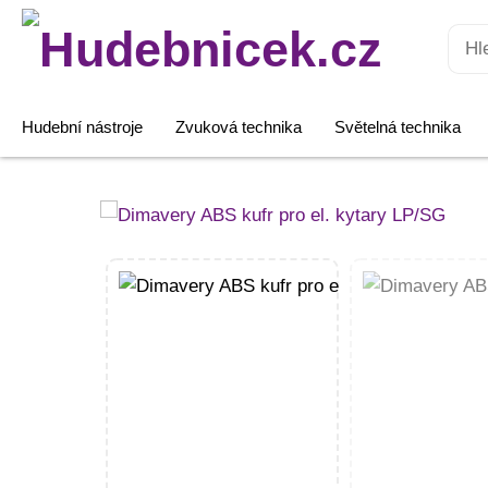
Hledat:
Hudební nástroje
Zvuková technika
Světelná technika
Dimavery
ABS
kufr
pro
el.
kytary
LP/SG
množství