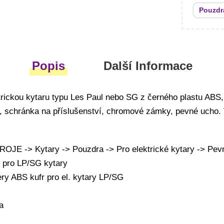
Pouzdr
Popis
Další Informace
trickou kytaru typu Les Paul nebo SG z černého plastu ABS
lyš, schránka na příslušenství, chromové zámky, pevné ucho.
E -> Kytary -> Pouzdra -> Pro elektrické kytary -> Pev
r pro LP/SG kytary
ry ABS kufr pro el. kytary LP/SG
a