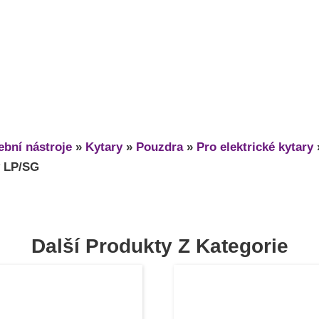
bní nástroje
»
Kytary
»
Pouzdra
»
Pro elektrické kytary
y LP/SG
Další Produkty Z Kategorie