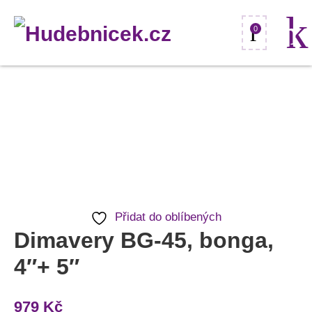
0
Dimavery
BG-
45,
bonga,
4"+
5"
Přidat do oblíbených
množství
Dimavery BG-45, bonga,
4″+ 5″
979
Kč