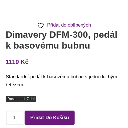
Přidat do oblíbených
Dimavery DFM-300, pedál
k basovému bubnu
1119
Kč
Standardní pedál k basovému bubnu s jednoduchým
řetězem.
Dostupnost: 7 dní
Přidat Do Košíku