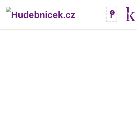
0
Dimavery
DFM-
300,
pedál
k
basovému
bubnu
množství