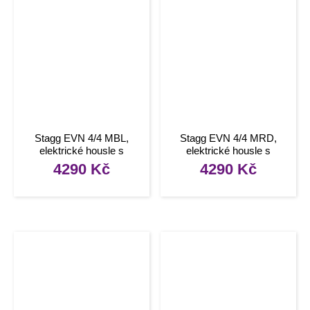
Stagg EVN 4/4 MBL,
Stagg EVN 4/4 MRD,
elektrické housle s
elektrické housle s
pouzdrem a sluchátky,
pouzdrem a sluchátky,
4290
Kč
4290
Kč
modrá metalíza
červená metalíza