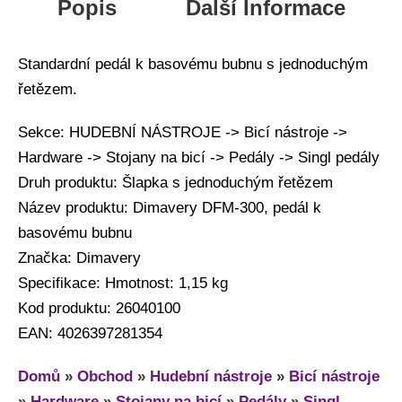
Popis
Další Informace
Standardní pedál k basovému bubnu s jednoduchým
řetězem.
Sekce: HUDEBNÍ NÁSTROJE -> Bicí nástroje ->
Hardware -> Stojany na bicí -> Pedály -> Singl pedály
Druh produktu: Šlapka s jednoduchým řetězem
Název produktu: Dimavery DFM-300, pedál k
basovému bubnu
Značka: Dimavery
Specifikace: Hmotnost: 1,15 kg
Kod produktu: 26040100
EAN: 4026397281354
Domů
»
Obchod
»
Hudební nástroje
»
Bicí nástroje
»
Hardware
»
Stojany na bicí
»
Pedály
»
Singl