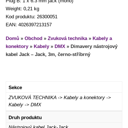
Plug B: 1 x 6.3 mm jack (mono)
Weight: 0,21 kg
Kod produktu: 26300051
EAN: 4026397213157
Domů
»
Obchod
»
Zvuková technika
»
Kabely a
konektory
»
Kabely
»
DMX
»
Dimavery nástrojový
kabel Jack – Jack, 3m, černo-stříbrný
Sekce
ZVUKOVÁ TECHNIKA -> Kabely a konektory ->
Kabely -> DMX
Druh produktu
Nástrojový kabel Jack-Jack