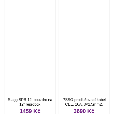
Stagg SPB-12, pouzdro na
PSSO prodlužovací kabel
12″ reprobox
CEE, 16A, 3×2,5mm2,
20m
1459
Kč
3690
Kč