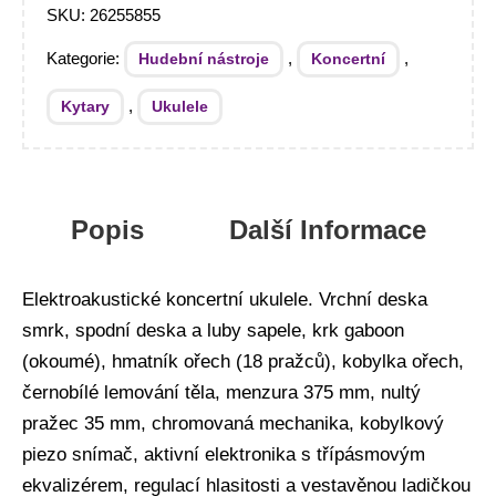
SKU:
26255855
Kategorie:
,
,
Hudební nástroje
Koncertní
,
Kytary
Ukulele
Popis
Další Informace
Elektroakustické koncertní ukulele. Vrchní deska
smrk, spodní deska a luby sapele, krk gaboon
(okoumé), hmatník ořech (18 pražců), kobylka ořech,
černobílé lemování těla, menzura 375 mm, nultý
pražec 35 mm, chromovaná mechanika, kobylkový
piezo snímač, aktivní elektronika s třípásmovým
ekvalizérem, regulací hlasitosti a vestavěnou ladičkou