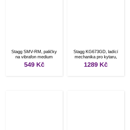
Stagg SMV-RM, paličky
Stagg KG673GD, ladící
na vibrafon medium
mechanika pro kytaru,
zlatá.
549
Kč
1289
Kč