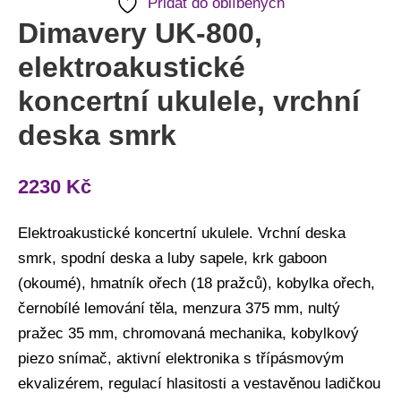
Přidat do oblíbených
Dimavery UK-800,
elektroakustické
koncertní ukulele, vrchní
deska smrk
2230
Kč
Elektroakustické koncertní ukulele. Vrchní deska
smrk, spodní deska a luby sapele, krk gaboon
(okoumé), hmatník ořech (18 pražců), kobylka ořech,
černobílé lemování těla, menzura 375 mm, nultý
pražec 35 mm, chromovaná mechanika, kobylkový
piezo snímač, aktivní elektronika s třípásmovým
ekvalizérem, regulací hlasitosti a vestavěnou ladičkou