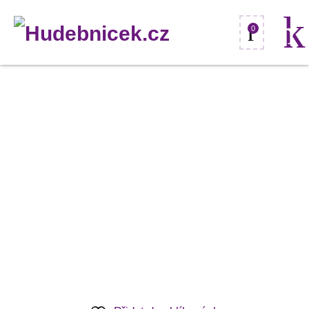
0
Dimavery
UK-
800,
elektroakustické
koncertní
ukulele,
vrchní
deska
smrk
množství