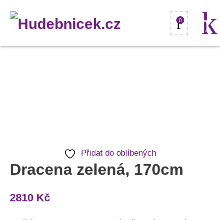
0
Dracena
zelená,
170cm
množství
Přidat do oblíbených
Dracena zelená, 170cm
2810
Kč