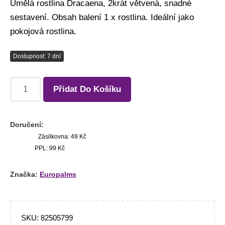
Umělá rostlina Dracaena, 2krát větvená, snadné
sestavení. Obsah balení 1 x rostlina. Ideální jako
pokojová rostlina.
Dostupnost: 7 dní
Přidat Do Košíku
Doručení:
Zásilkovna: 49 Kč
PPL: 99 Kč
Značka:
Europalms
SKU:
82505799