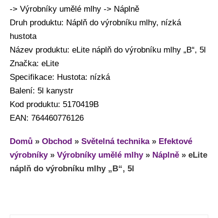
-> Výrobníky umělé mlhy -> Náplně
Druh produktu: Náplň do výrobníku mlhy, nízká
hustota
Název produktu: eLite náplň do výrobníku mlhy „B“, 5l
Značka: eLite
Specifikace: Hustota: nízká
Balení: 5l kanystr
Kod produktu: 5170419B
EAN: 764460776126
Domů
»
Obchod
»
Světelná technika
»
Efektové
výrobníky
»
Výrobníky umělé mlhy
»
Náplně
»
eLite
náplň do výrobníku mlhy „B“, 5l