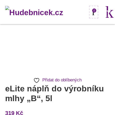
0
eLite
náplň
do
výrobníku
mlhy
"B",
Přidat do oblíbených
5l
eLite náplň do výrobníku
množství
mlhy „B“, 5l
319
Kč