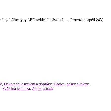
šechny běžné typy LED svítících pásků eLite. Provozní napětí 24V,
V
,
Dekorační osvětlení a doplňky
,
Hadice, pásky a řetězy
,
y
,
Světelná technika
,
Zdroje a trafa