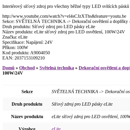
Interiérový síťový zdroj pro všechny běžné typy LED svítících pásků
http://www.youtube.com/watch?v=el4sCJzXThs&feature=youtu.be
Sekce: SVĚTELNÁ TECHNIKA -> Dekorační osvětlení a doplňky -> Had
Druh produktu: Síťový zdroj pro LED pásky eLite
Název produktu: eLite síťový zdroj pro LED osvětlení, 100W/24V
Značka: eLite
Specifikace: Napájení: 24V
Příkon: 100W
Kod produktu: A9004050
EAN: 2037153109210
Domů
»
Obchod
»
Světelná technika
»
Dekorační osvětlení a dop
100W/24V
Sekce
SVĚTELNÁ TECHNIKA -> Dekorační osvětlen
Druh produktu
Síťový zdroj pro LED pásky eLite
Název produktu
eLite síťový zdroj pro LED osvětlení, 100
Výrobce
eLite