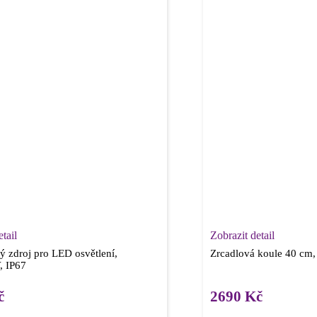
tail
Zobrazit detail
vý zdroj pro LED osvětlení,
Zrcadlová koule 40 cm, 
, IP67
č
2690
Kč