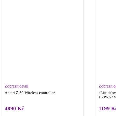
Zobrazit detail
Zobrazit de
Antari Z-30 Wireless controller
eLite síťo
150W/24V
4890
Kč
1199
K