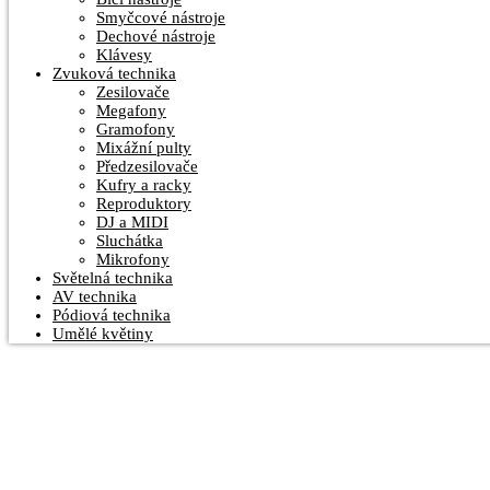
Smyčcové nástroje
Dechové nástroje
Klávesy
Zvuková technika
Zesilovače
Megafony
Gramofony
Mixážní pulty
Předzesilovače
Kufry a racky
Reproduktory
DJ a MIDI
Sluchátka
Mikrofony
Světelná technika
AV technika
Pódiová technika
Umělé květiny