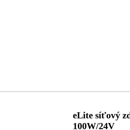
eLite síťový z
100W/24V