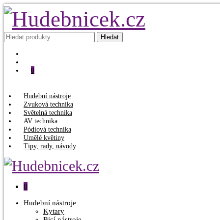
Hledat:
Hledat
0
Hudební nástroje
Zvuková technika
Světelná technika
AV technika
Pódiová technika
Umělé květiny
Tipy, rady, návody
0
Hudební nástroje
Kytary
Bicí nástroje