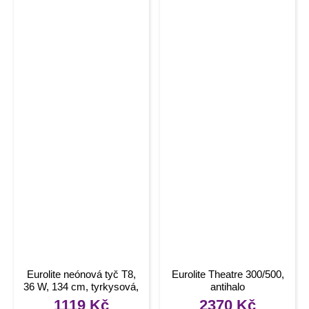
Eurolite neónová tyč T8,
Eurolite Theatre 300/500,
36 W, 134 cm, tyrkysová,
antihalo
L
1119
Kč
2370
Kč