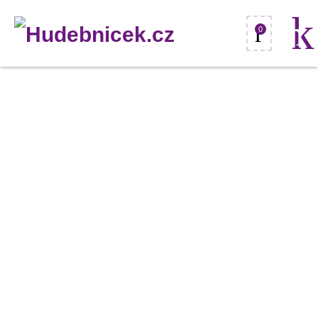
0
Eurolite
barevná
folie
č.126
-
fialová,
61x50cm
množství