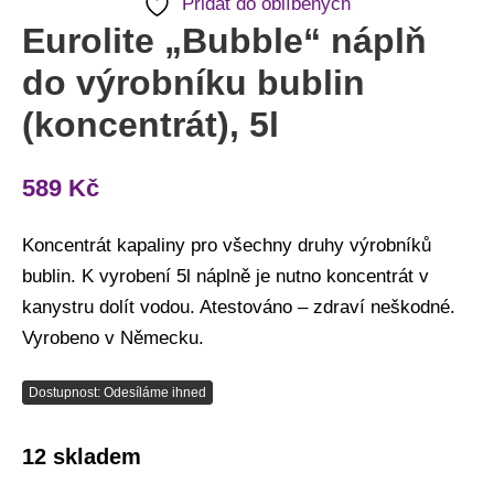
Přidat do oblíbených
Eurolite „Bubble“ náplň
do výrobníku bublin
(koncentrát), 5l
589
Kč
Koncentrát kapaliny pro všechny druhy výrobníků
bublin. K vyrobení 5l náplně je nutno koncentrát v
kanystru dolít vodou. Atestováno – zdraví neškodné.
Vyrobeno v Německu.
Dostupnost: Odesíláme ihned
12 skladem