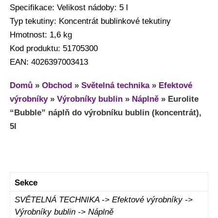
Specifikace: Velikost nádoby: 5 l
Typ tekutiny: Koncentrát bublinkové tekutiny
Hmotnost: 1,6 kg
Kod produktu: 51705300
EAN: 4026397003413
Domů
»
Obchod
»
Světelná technika
»
Efektové
výrobníky
»
Výrobníky bublin
»
Náplně
»
Eurolite
“Bubble” náplň do výrobníku bublin (koncentrát),
5l
Sekce
SVĚTELNÁ TECHNIKA -> Efektové výrobníky ->
Výrobníky bublin -> Náplně