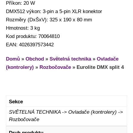
Příkon: 20 W
DMX512 výkon: 3-pin a 5-pin XLR konektor
Rozměry (DxŠxV): 325 x 190 x 80 mm
Hmotnost: 3 kg
Kod produktu: 70064810
EAN: 4026397573442
Domů
»
Obchod
»
Světelná technika
»
Ovladače
(kontrolery)
»
Rozbočovače
»
Eurolite DMX split 4
Sekce
SVĚTELNÁ TECHNIKA -> Ovladače (kontrolery) ->
Rozbočovače
Druh produktu