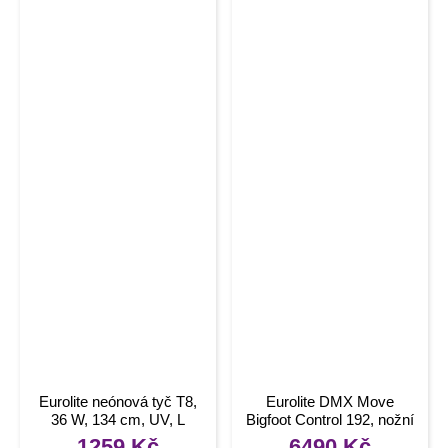
Eurolite neónová tyč T8,
Eurolite DMX Move
36 W, 134 cm, UV, L
Bigfoot Control 192, nožní
DMX ovladač
1259
Kč
6490
Kč