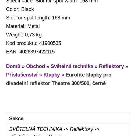
Specifikace: Slot for spot width: 168 mm
Color: Black
Slot for spot length: 168 mm
Material: Metal
Weight: 0,73 kg
Kod produktu: 41900535
EAN: 4026397422115
Domů
»
Obchod
»
Světelná technika
»
Reflektory
»
Příslušenství
»
Klapky
»
Eurolite klapky pro
divadelní reflektor Theatre 300/500, černé
Sekce
SVĚTELNÁ TECHNIKA -> Reflektory ->