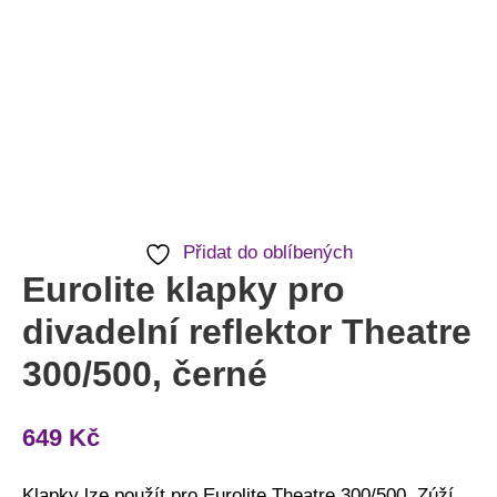
Přidat do oblíbených
Eurolite klapky pro
divadelní reflektor Theatre
300/500, černé
649
Kč
Klapky lze použít pro Eurolite Theatre 300/500. Zúží