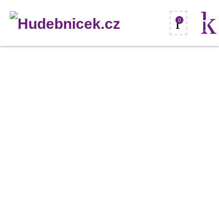
0
Eurolite
klapky
pro
divadelní
reflektor
Theatre
300/500,
černé
množství