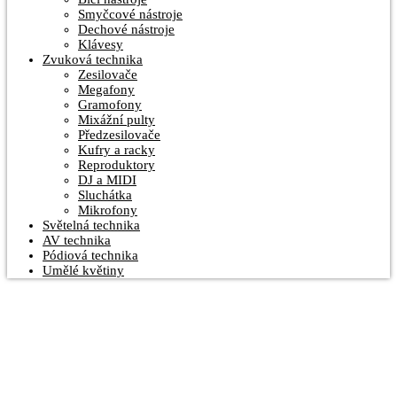
Smyčcové nástroje
Dechové nástroje
Klávesy
Zvuková technika
Zesilovače
Megafony
Gramofony
Mixážní pulty
Předzesilovače
Kufry a racky
Reproduktory
DJ a MIDI
Sluchátka
Mikrofony
Světelná technika
AV technika
Pódiová technika
Umělé květiny