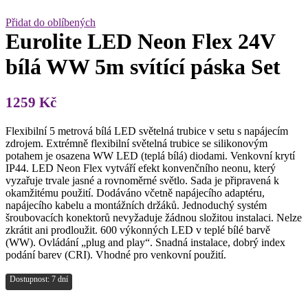
Přidat do oblíbených
Eurolite LED Neon Flex 24V
bílá WW 5m svítící páska Set
1259
Kč
Flexibilní 5 metrová bílá LED světelná trubice v setu s napájecím
zdrojem. Extrémně flexibilní světelná trubice se silikonovým
potahem je osazena WW LED (teplá bílá) diodami. Venkovní krytí
IP44. LED Neon Flex vytváří efekt konvenčního neonu, který
vyzařuje trvale jasné a rovnoměrné světlo. Sada je připravená k
okamžitému použití. Dodáváno včetně napájecího adaptéru,
napájecího kabelu a montážních držáků. Jednoduchý systém
šroubovacích konektorů nevyžaduje žádnou složitou instalaci. Nelze
zkrátit ani prodloužit. 600 výkonných LED v teplé bílé barvě
(WW). Ovládání „plug and play“. Snadná instalace, dobrý index
podání barev (CRI). Vhodné pro venkovní použití.
Dostupnost: 7 dní