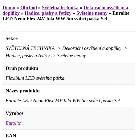
Domů
»
Obchod
»
Světelná technika
»
Dekorační osvětlení a
doplňky
»
Hadice, pásky a řetězy
»
Světelné neony
»
Eurolite
LED Neon Flex 24V bílá WW 5m svítící páska Set
Sekce
SVĚTELNÁ TECHNIKA -> Dekorační osvětlení a doplňky ->
Hadice, pásky a řetězy -> Světelné neony
Druh produktu
Flexibilní LED světelná páska.
Název produktu
Eurolite LED Neon Flex 24V bílá WW 5m svítící páska Set
Výrobce
Eurolite
EAN