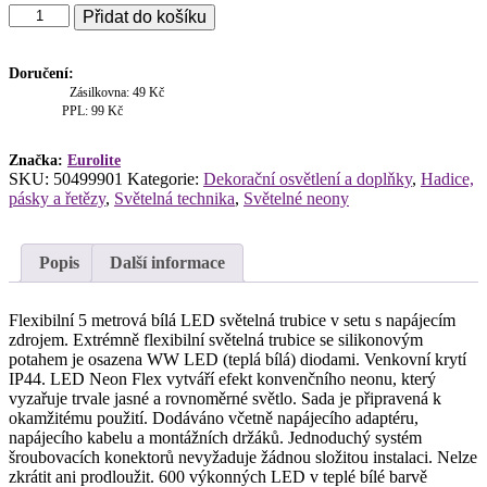
Eurolite
Přidat do košíku
LED
Neon
Flex
Doručení:
24V
Zásilkovna: 49 Kč
bílá
PPL: 99 Kč
WW
5m
Značka:
Eurolite
svítící
SKU:
50499901
Kategorie:
Dekorační osvětlení a doplňky
,
Hadice,
páska
pásky a řetězy
,
Světelná technika
,
Světelné neony
Set
množství
Popis
Další informace
Flexibilní 5 metrová bílá LED světelná trubice v setu s napájecím
zdrojem. Extrémně flexibilní světelná trubice se silikonovým
potahem je osazena WW LED (teplá bílá) diodami. Venkovní krytí
IP44. LED Neon Flex vytváří efekt konvenčního neonu, který
vyzařuje trvale jasné a rovnoměrné světlo. Sada je připravená k
okamžitému použití. Dodáváno včetně napájecího adaptéru,
napájecího kabelu a montážních držáků. Jednoduchý systém
šroubovacích konektorů nevyžaduje žádnou složitou instalaci. Nelze
zkrátit ani prodloužit. 600 výkonných LED v teplé bílé barvě