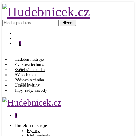
Hledat:
Hledat
0
Hudební nástroje
Zvuková technika
Světelná technika
AV technika
Pódiová technika
Umělé květiny
Tipy, rady, návody
0
Hudební nástroje
Kytary
Bicí nástroje