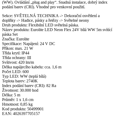
(WW). Ovládání „plug and play“. Snadná instalace, dobrý index
podání barev (CRI). Vhodné pro venkovní použití.
Sekce: SVĚTELNÁ TECHNIKA -> Dekorační osvětlení a
doplňky -> Hadice, pásky a řetězy -> Světelné neony
Druh produktu: Flexibilní LED světelná páska.
Název produktu: Eurolite LED Neon Flex 24V bílá WW 5m svítící
páska Set
Značka: Eurolite
Specifikace: Napájení: 24 V DC
Příkon: max. 21 W
Třída krytí: IP44
Třída ochrany: III
Svítivost: 420 lm/m
Délka napájecího kabelu: cca. 1,6 m
Počet LED: 600
Typ LED: WW (teplá bílá)
Teplota barev: 2740K
Index podání barev (CRI): 82 Ra
Životnost: 30.000 hod
Délka: 5 m
Průměr: 1 x 1,6 cm
Hmotnost: 0,85 kg
Kod produktu: 50499901
EAN: 4026397705157