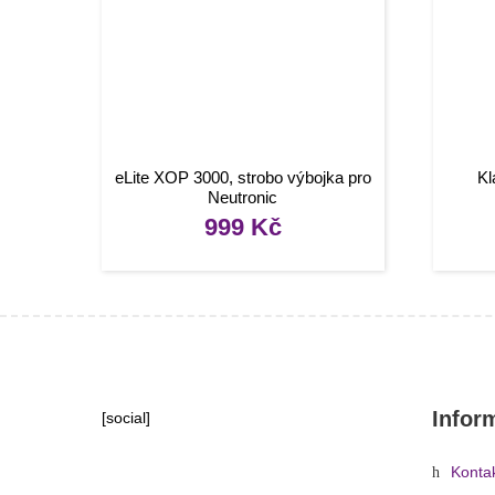
eLite XOP 3000, strobo výbojka pro
Kl
Neutronic
999
Kč
Infor
[social]
Konta