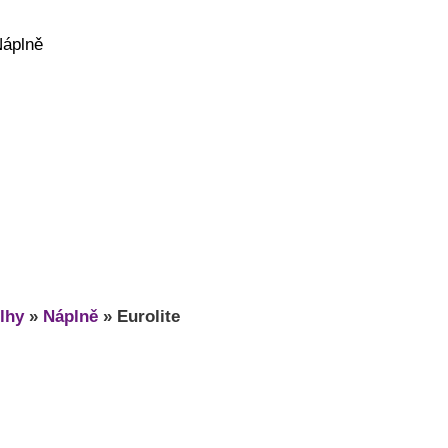
Náplně
lhy
»
Náplně
»
Eurolite