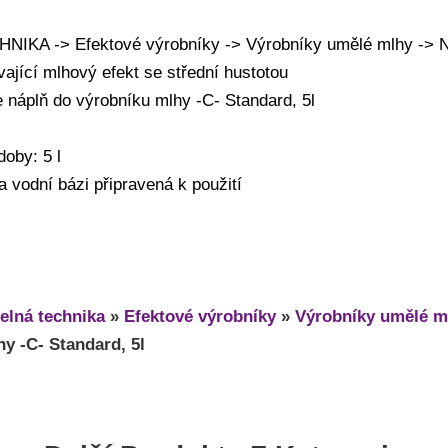
IKA -> Efektové výrobníky -> Výrobníky umělé mlhy -> 
ající mlhový efekt se střední hustotou
e náplň do výrobníku mlhy -C- Standard, 5l
doby: 5 l
a vodní bázi připravená k použití
elná technika
»
Efektové výrobníky
»
Výrobníky umělé m
y -C- Standard, 5l