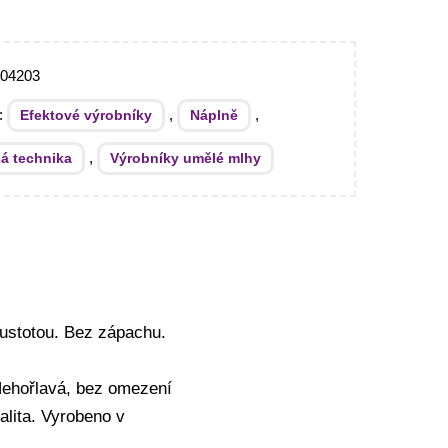
704203
e:
,
,
Efektové výrobníky
Náplně
,
ná technika
Výrobníky umělé mlhy
 hustotou. Bez zápachu.
Nehořlavá, bez omezení
alita. Vyrobeno v