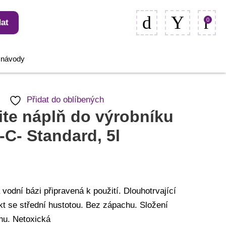
0
at
, návody
Přidat do oblíbených
ite náplň do výrobníku
-C- Standard, 5l
 vodní bázi připravená k použití. Dlouhotrvající
kt se střední hustotou. Bez zápachu. Složení
nu. Netoxická