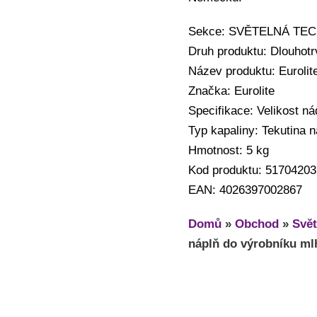
Sekce: SVĚTELNÁ TECHN
Druh produktu: Dlouhotrv
Název produktu: Eurolit
Značka: Eurolite
Specifikace: Velikost ná
Typ kapaliny: Tekutina n
Hmotnost: 5 kg
Kod produktu: 51704203
EAN: 4026397002867
Domů
»
Obchod
»
Svět
náplň do výrobníku mlh