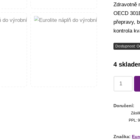
Zdravotně 
OECD 301E
přepravy, 
kontrola k
Dostupnost: O
4 sklad
Doručení:
Zásil
PPL: 9
Značka:
Eur