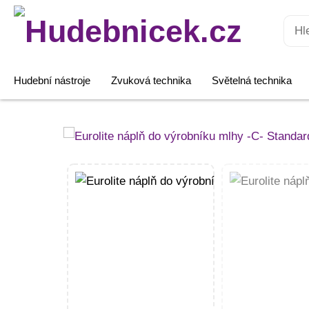
Hledat:
Hudební nástroje
Zvuková technika
Světelná technika
Eurolite
náplň
do
výrobníku
mlhy
-
C-
Standard,
5l