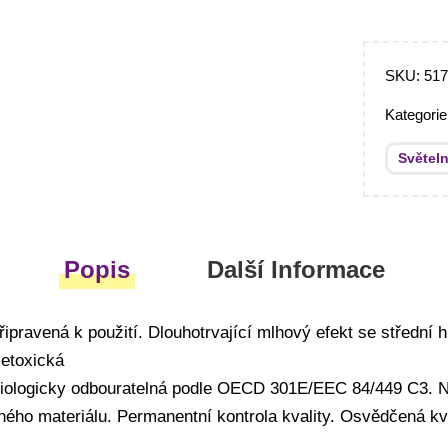
SKU:
51
Kategori
Světel
Popis
Další Informace
řipravená k použití. Dlouhotrvající mlhový efekt se střední
Netoxická
iologicky odbouratelná podle OECD 301E/EEC 84/449 C3. 
ého materiálu. Permanentní kontrola kvality. Osvědčená kv