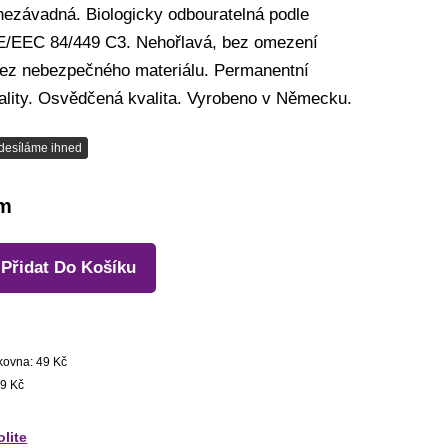
nezávadná. Biologicky odbouratelná podle
/EEC 84/449 C3. Nehořlavá, bez omezení
bez nebezpečného materiálu. Permanentní
vality. Osvědčená kvalita. Vyrobeno v Německu.
desíláme ihned
em
Přidat Do Košíku
kovna: 49 Kč
9 Kč
olite