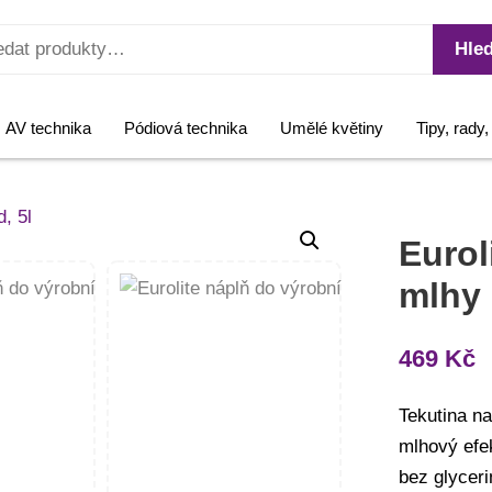
Hled
AV technika
Pódiová technika
Umělé květiny
Tipy, rady
Eurol
mlhy 
469
Kč
Tekutina na
mlhový efe
bez glyceri