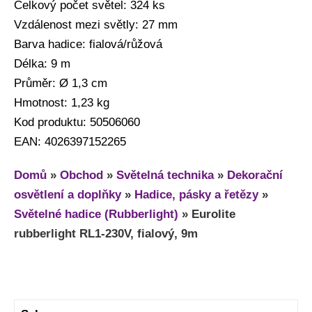
Celkový počet světel: 324 ks
Vzdálenost mezi světly: 27 mm
Barva hadice: fialová/růžová
Délka: 9 m
Průměr: Ø 1,3 cm
Hmotnost: 1,23 kg
Kod produktu: 50506060
EAN: 4026397152265
Domů
»
Obchod
»
Světelná technika
»
Dekorační
osvětlení a doplňky
»
Hadice, pásky a řetězy
»
Světelné hadice (Rubberlight)
»
Eurolite
rubberlight RL1-230V, fialový, 9m