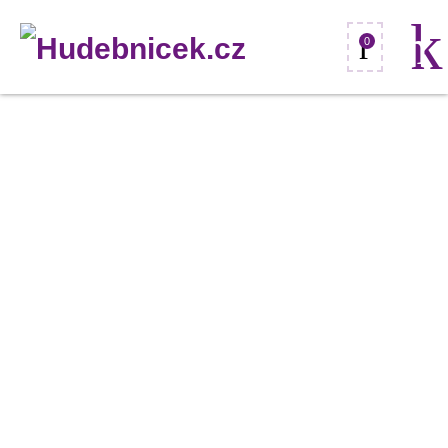
0
Eurolite
rubberlight
RL1-
230V,
fialový,
9m
množství