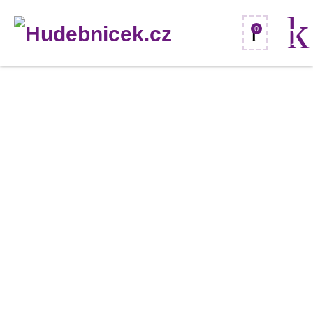
0
Eurolite
rubberlight
RL1-
230V,
zelený,
44m
množství