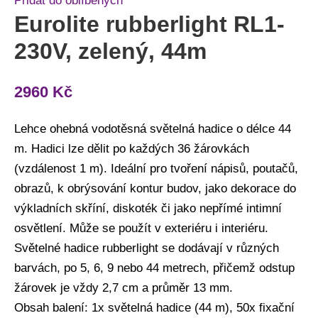
Přidat do oblíbených
Eurolite rubberlight RL1-
230V, zelený, 44m
2960
Kč
Lehce ohebná vodotěsná světelná hadice o délce 44
m. Hadici lze dělit po každých 36 žárovkách
(vzdálenost 1 m). Ideální pro tvoření nápisů, poutačů,
obrazů, k obrýsování kontur budov, jako dekorace do
výkladních skříní, diskoték či jako nepřímé intimní
osvětlení. Může se použít v exteriéru i interiéru.
Světelné hadice rubberlight se dodávají v různých
barvách, po 5, 6, 9 nebo 44 metrech, přičemž odstup
žárovek je vždy 2,7 cm a průměr 13 mm.
Obsah balení: 1x světelná hadice (44 m), 50x fixační