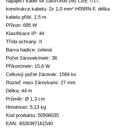
napájecí kabel se zástrčkou (M) CEE 7/17,
konstrukce kabelu: 2x 1,0 mm² H05RN-F, délka
kabelu přibl. 1,5 m
Příkon: 695 W
Klasifikace IP: 44
Třída ochrany: II
Barva hadice: zelená
Počet žárovek/metr: 36
Příkon/metr: 15,6 W
Celkový počet žárovek: 1584 ks
Rozteč mezi žárovkami: 27 mm
Délka: 44 m
Průměr: Ø 1,3 cm
Hmotnost: 5,13 kg
Kod produktu: 50506035
EAN: 4026397161540