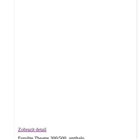
Zobrazit detail
Eurolite Theatre 300/500, antihalo