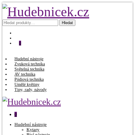
Hledat:
Hledat
0
Hudební nástroje
Zvuková technika
Světelná technika
AV technika
Pódiová technika
Umělé květiny
Tipy, rady, návody
0
Hudební nástroje
Kytary
Bicí nástroje