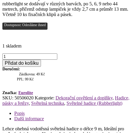
rubberlight se dodávají v různých barvách, po 5, 6, 9 nebo 44
metrech, přičemž odstup lampiček je vždy 2,7 cm a průměr 13 mm.
Včetně 10 ks fixačních klipů a pásek.
Dostupnost: Odesíláme ihned
1 skladem
Eurolite
rubberlight
Přidat do košíku
RL1-
Doručení:
230V,
Zásilkovna: 49 Kč
žlutý,
PPL: 99 Kč
9m
množství
Značka:
Eurolite
SKU:
50506020
Kategorie:
Dekorační osvětlení a doplňky
,
Hadice,
pásky a řetězy
,
Světelná technika
,
Světelné hadice (Rubberlight)
Popis
Další informace
Lehce ohebná vodotěsná světelná hadice o délce 9 m, Ideální pro