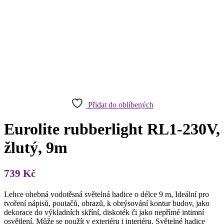
Přidat do oblíbených
Eurolite rubberlight RL1-230V,
žlutý, 9m
739
Kč
Lehce ohebná vodotěsná světelná hadice o délce 9 m, Ideální pro
tvoření nápisů, poutačů, obrazů, k obrýsování kontur budov, jako
dekorace do výkladních skříní, diskoték či jako nepřímé intimní
osvětlení. Může se použít v exteriéru i interiéru. Světelné hadice