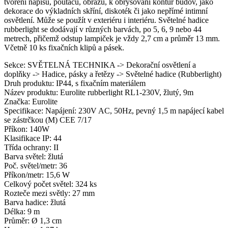
tvoření nápisů, poutačů, obrazů, k obrýsování kontur budov, jako
dekorace do výkladních skříní, diskoték či jako nepřímé intimní
osvětlení. Může se použít v exteriéru i interiéru. Světelné hadice
rubberlight se dodávají v různých barvách, po 5, 6, 9 nebo 44
metrech, přičemž odstup lampiček je vždy 2,7 cm a průměr 13 mm.
Včetně 10 ks fixačních klipů a pásek.
Sekce: SVĚTELNÁ TECHNIKA -> Dekorační osvětlení a
doplňky -> Hadice, pásky a řetězy -> Světelné hadice (Rubberlight)
Druh produktu: IP44, s fixačním materiálem
Název produktu: Eurolite rubberlight RL1-230V, žlutý, 9m
Značka: Eurolite
Specifikace: Napájení: 230V AC, 50Hz, pevný 1,5 m napájecí kabel
se zástrčkou (M) CEE 7/17
Příkon: 140W
Klasifikace IP: 44
Třída ochrany: II
Barva světel: žlutá
Poč. světel/metr: 36
Příkon/metr: 15,6 W
Celkový počet světel: 324 ks
Rozteče mezi světly: 27 mm
Barva hadice: žlutá
Délka: 9 m
Průměr: Ø 1,3 cm