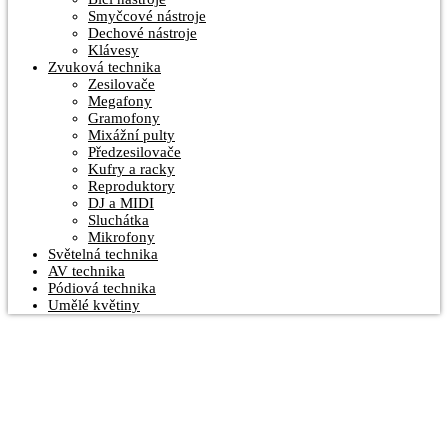
Smyčcové nástroje
Dechové nástroje
Klávesy
Zvuková technika
Zesilovače
Megafony
Gramofony
Mixážní pulty
Předzesilovače
Kufry a racky
Reproduktory
DJ a MIDI
Sluchátka
Mikrofony
Světelná technika
AV technika
Pódiová technika
Umělé květiny