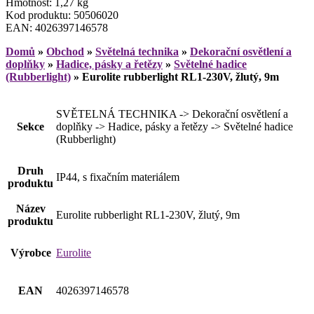
Hmotnost: 1,27 kg
Kod produktu: 50506020
EAN: 4026397146578
Domů
»
Obchod
»
Světelná technika
»
Dekorační osvětlení a
doplňky
»
Hadice, pásky a řetězy
»
Světelné hadice
(Rubberlight)
»
Eurolite rubberlight RL1-230V, žlutý, 9m
SVĚTELNÁ TECHNIKA -> Dekorační osvětlení a
Sekce
doplňky -> Hadice, pásky a řetězy -> Světelné hadice
(Rubberlight)
Druh
IP44, s fixačním materiálem
produktu
Název
Eurolite rubberlight RL1-230V, žlutý, 9m
produktu
Výrobce
Eurolite
EAN
4026397146578