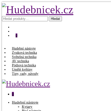
Hledat:
Hledat
0
Hudební nástroje
Zvuková technika
Světelná technika
AV technika
Pódiová technika
Umělé květiny
Tipy, rady, návody
0
Hudební nástroje
Kytary
Bicí nástroje