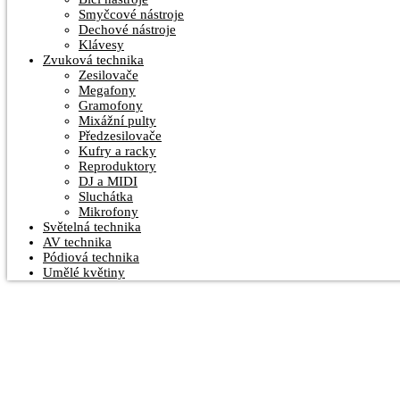
Smyčcové nástroje
Dechové nástroje
Klávesy
Zvuková technika
Zesilovače
Megafony
Gramofony
Mixážní pulty
Předzesilovače
Kufry a racky
Reproduktory
DJ a MIDI
Sluchátka
Mikrofony
Světelná technika
AV technika
Pódiová technika
Umělé květiny