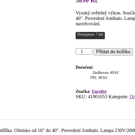
5890
Kč
Vysoký světelný výkon. Součást
40″. Provedení Antihalo. Lamp
nasvěcování.
Dostupnost: 7 dní
Eurolite
Přidat do košíku
Theatre
2000
Antihalo
Doručení:
množství
Zásilkovna: 49 Kč
PPL: 99 Kč
Značka:
Eurolite
SKU:
41901053
Kategorie:
Di
á mřížka. Ohnisko od 10″ do 40″. Provedení Antihalo. Lampa 230V/200