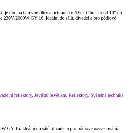
í je rám na barevné filtry a ochranná mřížka. Ohnisko od 10″ do
a 230V/2000W GY 16. Ideální do sálů, divadel a pro pódiové
vadelní reflektory
,
Jevištní osvětlení
,
Reflektory
,
Světelná technika
0W GY 16. Ideální do sálů, divadel a pro pódiové nasvěcování.