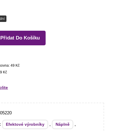
dní
Přidat Do Košíku
kovna: 49 Kč
9 Kč
olite
705220
e:
,
,
Efektové výrobníky
Náplně