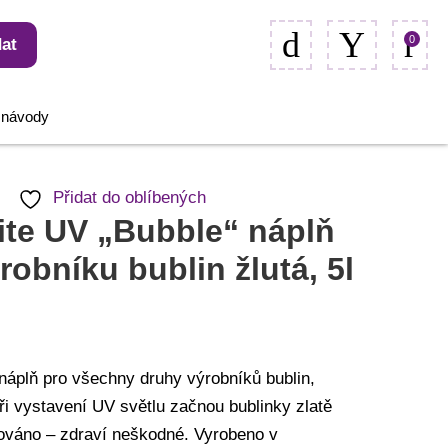
0
at
, návody
Přidat do oblíbených
ite UV „Bubble“ náplň
robníku bublin žlutá, 5l
náplň pro všechny druhy výrobníků bublin,
Při vystavení UV světlu začnou bublinky zlatě
stováno – zdraví neškodné. Vyrobeno v