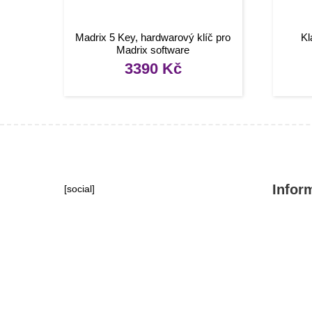
Madrix 5 Key, hardwarový klíč pro
Kl
Madrix software
3390
Kč
Infor
[social]
Konta
Tipy, 