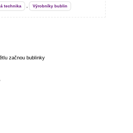
,
ná technika
Výrobníky bublin
ětlu začnou bublinky
ě