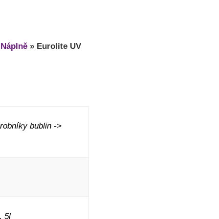
»
Náplně
»
Eurolite UV
obníky bublin ->
 5l