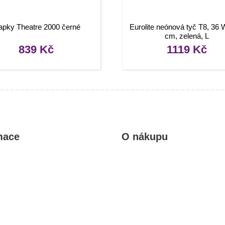
apky Theatre 2000 černé
Eurolite neónová tyč T8, 36 
cm, zelená, L
839
Kč
1119
Kč
mace
O nákupu
kty
Obchodní podmínky
rady, návody
Reklamace a vrácení zboží
Informace o dopravě a platbě
Ochrana osobních údajů