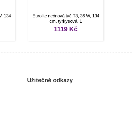
W, 134
Eurolite neónová tyč T8, 36 W, 134
cm, tyrkysová, L
1119
Kč
Užitečné odkazy
Můj účet
Oblíbené