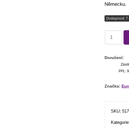
Německu.
Dostupnost: 7 
Doručení:
Zásil
PPL: 9
Značka:
Eur
SKU:
51
Kategori