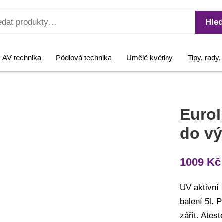
Hled
AV technika
Pódiová technika
Umělé květiny
Tipy, rady
Eurol
do vý
1009
Kč
UV aktivní 
balení 5l. 
zářit. Ate