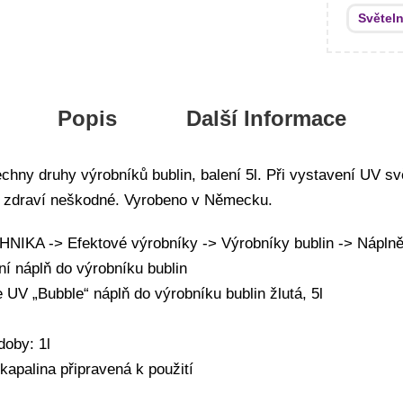
Světel
Popis
Další Informace
chny druhy výrobníků bublin, balení 5l. Při vystavení UV sv
 – zdraví neškodné. Vyrobeno v Německu.
IKA -> Efektové výrobníky -> Výrobníky bublin -> Nápln
ní náplň do výrobníku bublin
 UV „Bubble“ náplň do výrobníku bublin žlutá, 5l
doby: 1l
kapalina připravená k použití