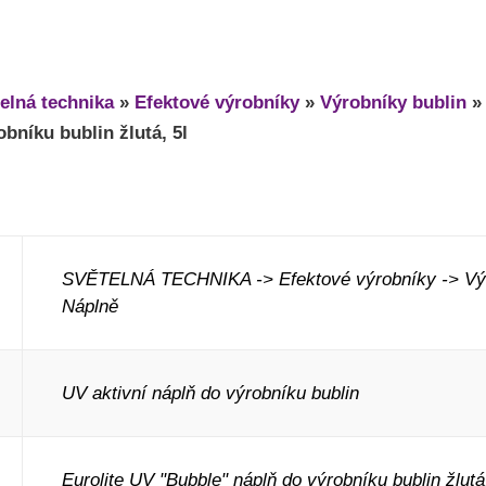
elná technika
»
Efektové výrobníky
»
Výrobníky bublin
bníku bublin žlutá, 5l
SVĚTELNÁ TECHNIKA -> Efektové výrobníky -> Výr
Náplně
UV aktivní náplň do výrobníku bublin
Eurolite UV "Bubble" náplň do výrobníku bublin žlutá,