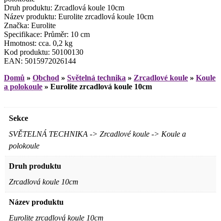
Druh produktu: Zrcadlová koule 10cm
Název produktu: Eurolite zrcadlová koule 10cm
Značka: Eurolite
Specifikace: Průměr: 10 cm
Hmotnost: cca. 0,2 kg
Kod produktu: 50100130
EAN: 5015972026144
Domů
»
Obchod
»
Světelná technika
»
Zrcadlové koule
»
Koule
a polokoule
»
Eurolite zrcadlová koule 10cm
Sekce
SVĚTELNÁ TECHNIKA -> Zrcadlové koule -> Koule a
polokoule
Druh produktu
Zrcadlová koule 10cm
Název produktu
Eurolite zrcadlová koule 10cm