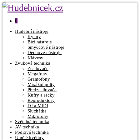
0
Hudební nástroje
Kytary
Bicí nástroje
Smyčcové nástroje
Dechové nástroje
Klávesy
Zvuková technika
Zesilovače
Megafony
Gramofony
Mixážní pulty
Předzesilovače
Kufry a racky
Reproduktory
DJ a MIDI
Sluchátka
Mikrofony
Světelná technika
AV technika
Pódiová technika
Umělé květiny