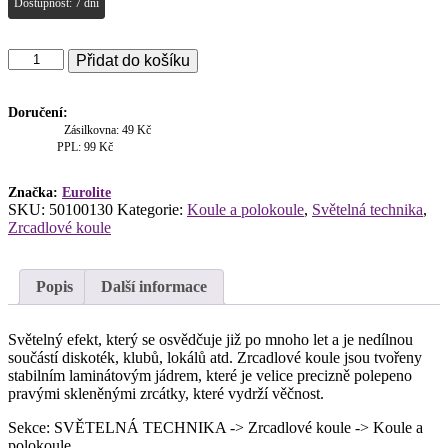
Dostupnost: 7 dní
Eurolite
Přidat do košíku
zrcadlová
koule
10cm
Doručení:
množství
Zásilkovna: 49 Kč
PPL: 99 Kč
Značka:
Eurolite
SKU:
50100130
Kategorie:
Koule a polokoule
,
Světelná technika
,
Zrcadlové koule
Popis
Další informace
Světelný efekt, který se osvědčuje již po mnoho let a je nedílnou
součástí diskoték, klubů, lokálů atd. Zrcadlové koule jsou tvořeny
stabilním laminátovým jádrem, které je velice precizně polepeno
pravými skleněnými zrcátky, které vydrží věčnost.
Sekce: SVĚTELNÁ TECHNIKA -> Zrcadlové koule -> Koule a
polokoule