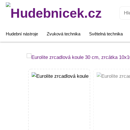
Hledat:
Hudební nástroje
Zvuková technika
Světelná technika
Eurolite
zrcadlová
koule
30
cm,
zrcátka
10x10
mm
množství