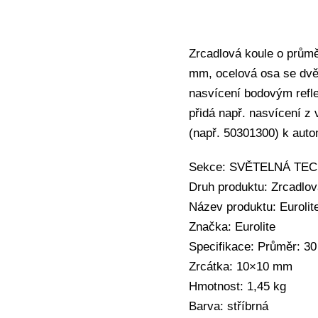
Zrcadlová koule o prům
mm, ocelová osa se dvěm
nasvícení bodovým refle
přidá např. nasvícení z 
(např. 50301300) k auto
Sekce: SVĚTELNÁ TECHN
Druh produktu: Zrcadlo
Název produktu: Euroli
Značka: Eurolite
Specifikace: Průměr: 3
Zrcátka: 10×10 mm
Hmotnost: 1,45 kg
Barva: stříbrná