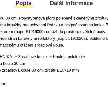
Popis
Další Informace
ěru 30 cm. Polystyrenové jádro polepené skleněnými zrcát
a kroužky pro uchycení řetízku a bezpečnostního lanka. Z
ktorem (např. 51916000) odráží do prostoru světelné body. N
více stran barevnými reflektory (např. 51916202). Volitelně 
matickému otáčení zrcadlové koule.
IKA -> Zrcadlové koule -> Koule a polokoule
vá koule 30 cm
te zrcadlová koule 30 cm, zrcátka 10×10 mm
0 cm