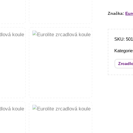
Značka:
Eur
SKU:
50
Kategori
Zrcadl