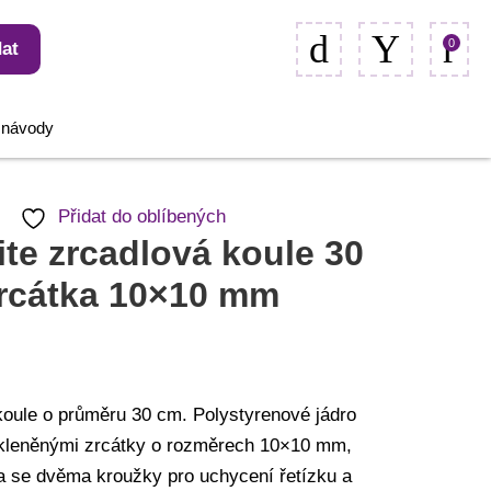
0
at
, návody
Přidat do oblíbených
ite zrcadlová koule 30
zrcátka 10×10 mm
koule o průměru 30 cm. Polystyrenové jádro
kleněnými zrcátky o rozměrech 10×10 mm,
a se dvěma kroužky pro uchycení řetízku a