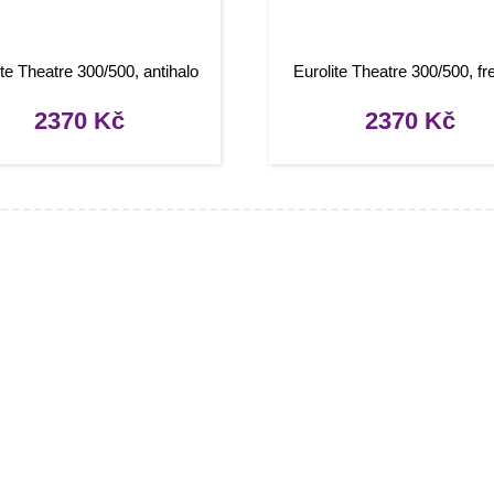
ite Theatre 300/500, antihalo
Eurolite Theatre 300/500, fr
2370
Kč
2370
Kč
mace
O nákupu
kty
Obchodní podmínky
rady, návody
Reklamace a vrácení zboží
Informace o dopravě a platbě
Ochrana osobních údajů