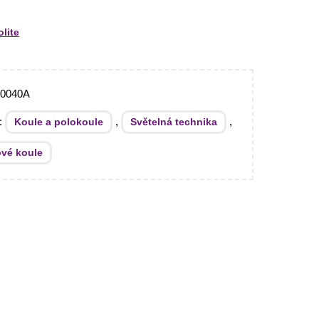
olite
10040A
e:
,
,
Koule a polokoule
Světelná technika
ové koule