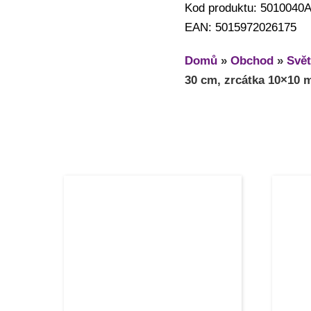
Kod produktu: 5010040
EAN: 5015972026175
Domů
»
Obchod
»
Svět
30 cm, zrcátka 10×10