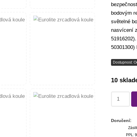
bezpečnost
bodovým re
světelné bo
nasvícení z
51916202). 
50301300) 
Dostupnost: O
10 skla
Doručení:
Zásil
PPL: 9