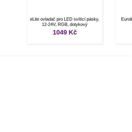
eLite ovladač pro LED svítící pásky,
Eurol
12-24V, RGB, dotykový
1049
Kč
Infor
[social]
Konta
Tipy, 