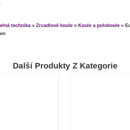
A
elná technika
»
Zrcadlové koule
»
Koule a polokoule
»
Eu
 mm
Další Produkty Z Kategorie