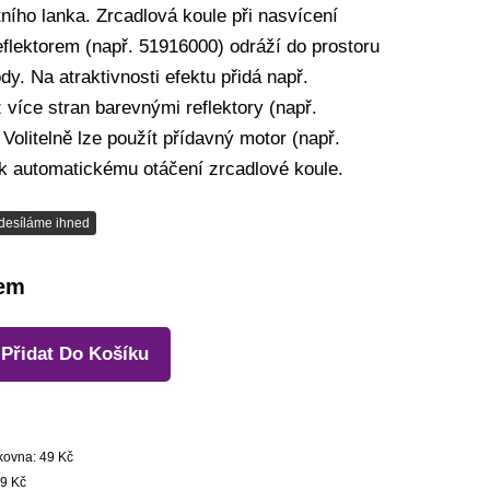
ního lanka. Zrcadlová koule při nasvícení
flektorem (např. 51916000) odráží do prostoru
dy. Na atraktivnosti efektu přidá např.
 více stran barevnými reflektory (např.
Volitelně lze použít přídavný motor (např.
k automatickému otáčení zrcadlové koule.
desíláme ihned
dem
Přidat Do Košíku
kovna: 49 Kč
9 Kč