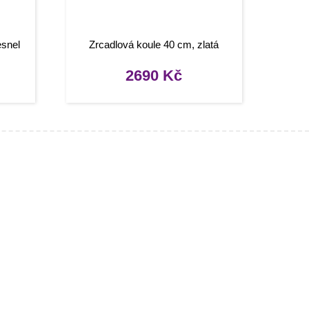
esnel
Zrcadlová koule 40 cm, zlatá
2690
Kč
Užitečné odkazy
Můj účet
Oblíbené