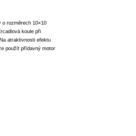
ky o rozměrech 10×10
rcadlová koule při
a atraktivnosti efektu
lze použít přídavný motor