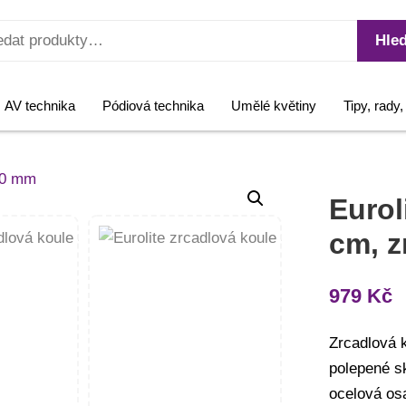
Hled
AV technika
Pódiová technika
Umělé květiny
Tipy, rady
Eurol
cm, 
979
Kč
Zrcadlová 
polepené s
ocelová os