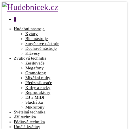
0
Hudební nástroje
Kytary
Bicí nástroje
Smyčcové nástroje
Dechové nástroje
Klávesy
Zvuková technika
Zesilovače
Megafony
Gramofony
Mixážní pulty
Předzesilovače
Kufry a racky
Reproduktory
DJ a MIDI
Sluchátka
Mikrofony
Světelná technika
AV technika
Pódiová technika
Umělé květiny