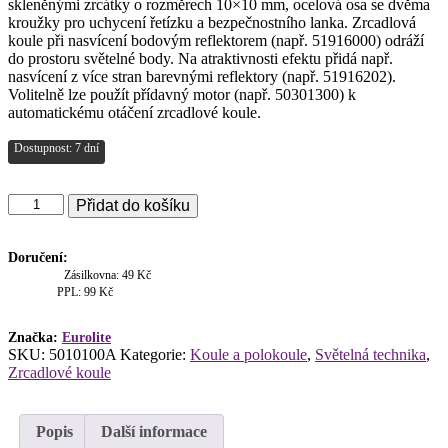
skleněnými zrcátky o rozměrech 10×10 mm, ocelová osa se dvěma
kroužky pro uchycení řetízku a bezpečnostního lanka. Zrcadlová
koule při nasvícení bodovým reflektorem (např. 51916000) odráží
do prostoru světelné body. Na atraktivnosti efektu přidá např.
nasvícení z více stran barevnými reflektory (např. 51916202).
Volitelně lze použít přídavný motor (např. 50301300) k
automatickému otáčení zrcadlové koule.
Dostupnost: 7 dní
Eurolite
Přidat do košíku
zrcadlová
koule
40
Doručení:
cm,
Zásilkovna: 49 Kč
zrcátka
PPL: 99 Kč
10x10
mm
Značka:
Eurolite
množství
SKU:
5010100A
Kategorie:
Koule a polokoule
,
Světelná technika
,
Zrcadlové koule
Popis
Další informace