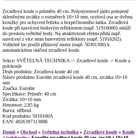
Zrcadlová koule o průměru 40 cm. Polystyrenové jádro polepené
skleněnými zrcátky o rozměrech 10×10 mm, ocelová osa se dvěma
kroužky pro uchycení řetízku a bezpečnostního lanka. Zrcadlová
koule při nasvícení bodovým reflektorem (např. 51916000) odráží
do prostoru světelné body. Na atraktivnosti efektu přidá např.
nasvícení z více stran barevnými reflektory (např. 51916202).
Volitelně lze použít přídavný motor (např. 50301300) k
automatickému otáčení zrcadlové koule.
Sekce: SVĚTELNÁ TECHNIKA -> Zrcadlové koule -> Koule a
polokoule
Druh produktu: Zrcadlová koule 40 cm
Název produktu: Eurolite zrcadlová koule 40 cm, zrcátka 10×10
mm
Značka: Eurolite
Specifikace: Průměr: 40 cm
Zrcátka: 10×10 mm
Hmotnost: 2,85 kg
Barva: stříbrná
Kod produktu: 5010100A
EAN: 4026397313888
Domů
»
Obchod
»
Světelná technika
»
Zrcadlové koule
»
Koule
a polokoule
»
Eurolite zrcadlová koule 40 cm, zrcátka 10×10