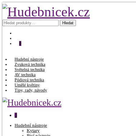
Hledat:
Hledat
0
Hudební nástroje
Zvuková technika
Světelná technika
AV technika
Pódiová technika
Umělé květiny
Tipy, rady, návody
0
Hudební nástroje
Kytary
Bicí nástroje