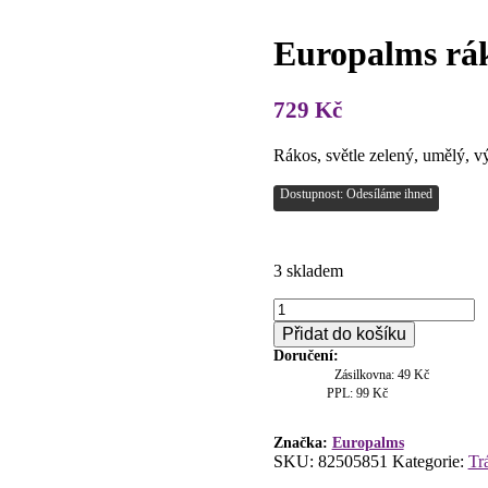
Europalms ráko
729
Kč
Rákos, světle zelený, umělý, v
Dostupnost: Odesíláme ihned
3 skladem
Europalms
rákos,
Přidat do košíku
světle
Doručení:
zelený,
Zásilkovna: 49 Kč
umělý,
PPL: 99 Kč
127
cm
množství
Značka:
Europalms
SKU:
82505851
Kategorie:
Tr