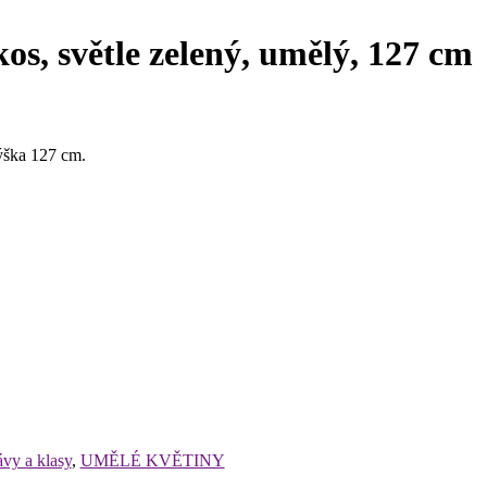
s, světle zelený, umělý, 127 cm
ýška 127 cm.
ávy a klasy
,
UMĚLÉ KVĚTINY