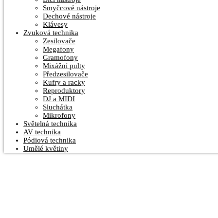
Smyčcové nástroje
Dechové nástroje
Klávesy
Zvuková technika
Zesilovače
Megafony
Gramofony
Mixážní pulty
Předzesilovače
Kufry a racky
Reproduktory
DJ a MIDI
Sluchátka
Mikrofony
Světelná technika
AV technika
Pódiová technika
Umělé květiny