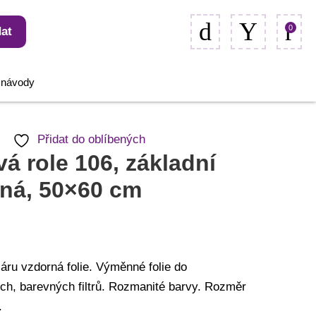
0
at
, návody
Přidat do oblíbených
vá role 106, základní
ná, 50×60 cm
áru vzdorná folie. Výměnné folie do
ch, barevných filtrů. Rozmanité barvy. Rozměr
.