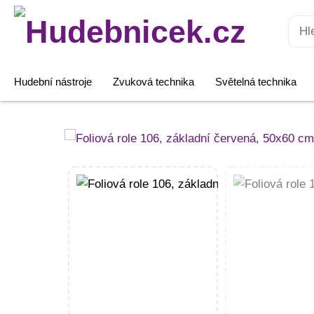
Hledat:
Hudební nástroje
Zvuková technika
Světelná technika
Foliová
role
106,
základní
červená,
50x60
cm
množství