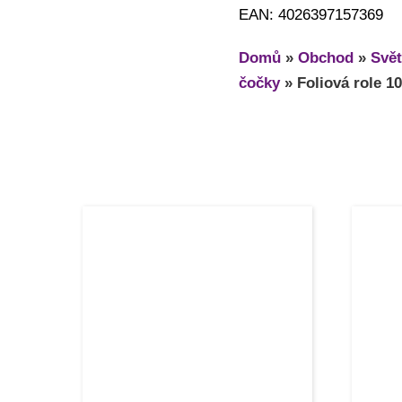
EAN: 4026397157369
Domů
»
Obchod
»
Svět
čočky
»
Foliová role 1