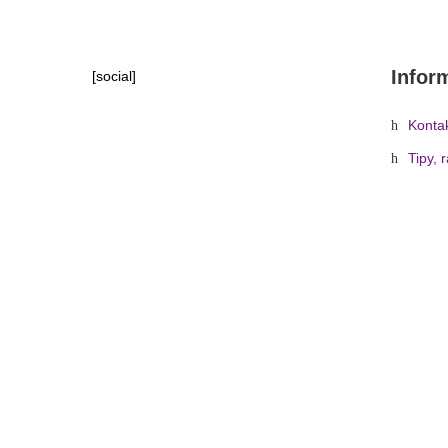
Infor
[social]
Konta
Tipy, 
Domů
»
Obchod
»
Světelná technika
»
R