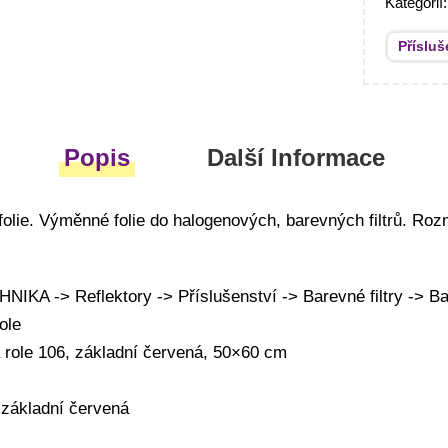
Kategorií
Přísluš
Popis
Další Informace
olie. Výměnné folie do halogenových, barevných filtrů. Ro
A -> Reflektory -> Příslušenství -> Barevné filtry -> Ba
ole
 role 106, základní červená, 50×60 cm
 základní červená