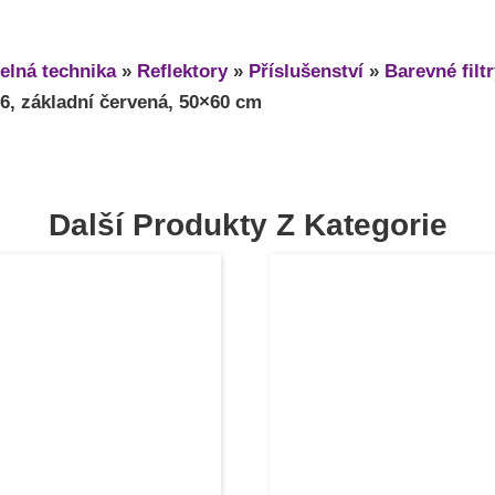
elná technika
»
Reflektory
»
Příslušenství
»
Barevné filt
06, základní červená, 50×60 cm
Další Produkty Z Kategorie