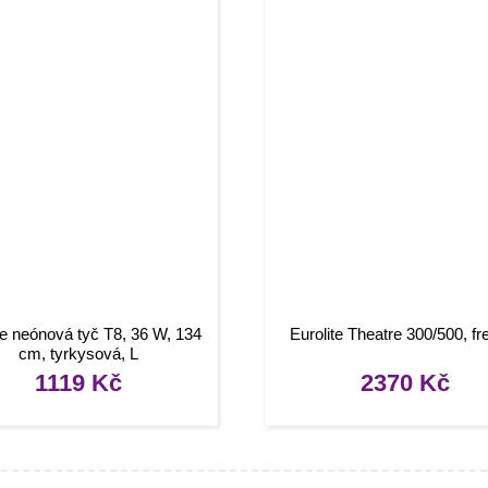
te neónová tyč T8, 36 W, 134
Eurolite Theatre 300/500, fr
cm, tyrkysová, L
1119
Kč
2370
Kč