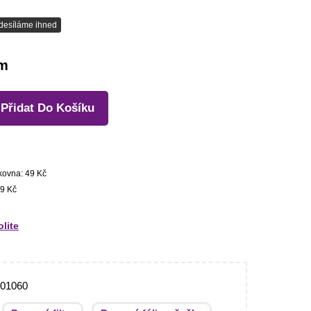
desíláme ihned
em
Přidat Do Košíku
kovna: 49 Kč
9 Kč
olite
001060