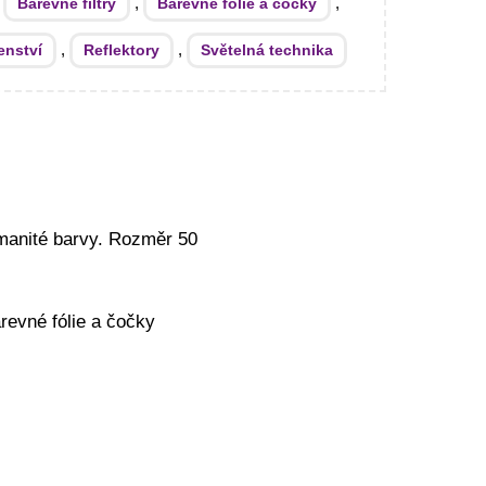
:
,
,
Barevné filtry
Barevné fólie a čočky
,
,
enství
Reflektory
Světelná technika
zmanité barvy. Rozměr 50
revné fólie a čočky