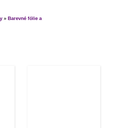
ry
»
Barevné fólie a