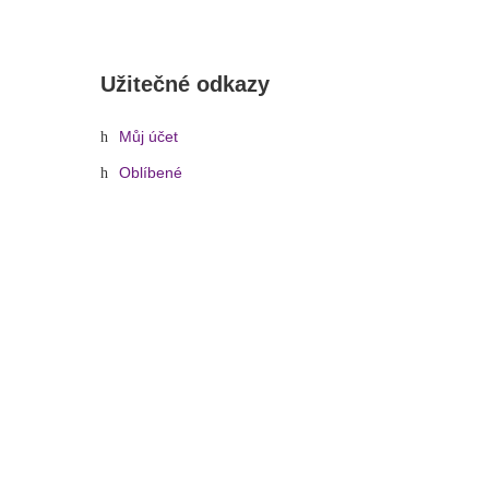
Užitečné odkazy
Můj účet
Oblíbené
ová role 106, základní červená, 50×60 cm