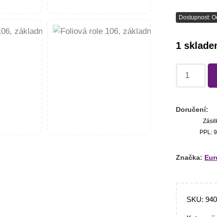
Dostupnost: O
1 sklad
Doručení:
Zásil
PPL: 9
Značka:
Eur
SKU:
94