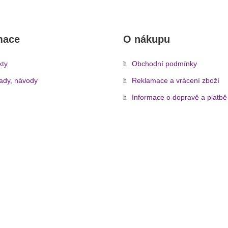
mace
O nákupu
kty
Obchodní podmínky
rady, návody
Reklamace a vrácení zboží
Informace o dopravě a platbě
Ochrana osobních údajů
Zásady cookies (EU)
eflektory
»
Příslušenství
»
Barevné filtry
»
Barevné fólie a čočky
»
Foli