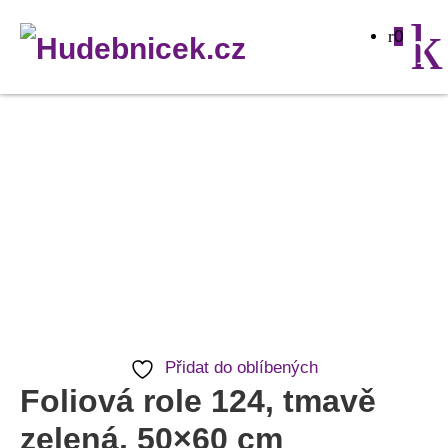
0
Foliová
role
124,
tmavě
zelená,
50x60
cm
množství
Přidat do oblíbených
Foliová role 124, tmavě
zelená, 50×60 cm