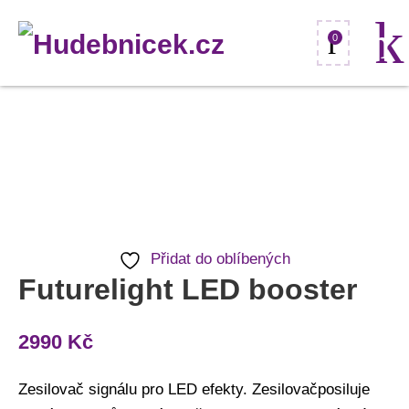
0
Futurelight
LED
booster
množství
Přidat do oblíbených
Futurelight LED booster
2990
Kč
Zesilovač signálu pro LED efekty. Zesilovačposiluje