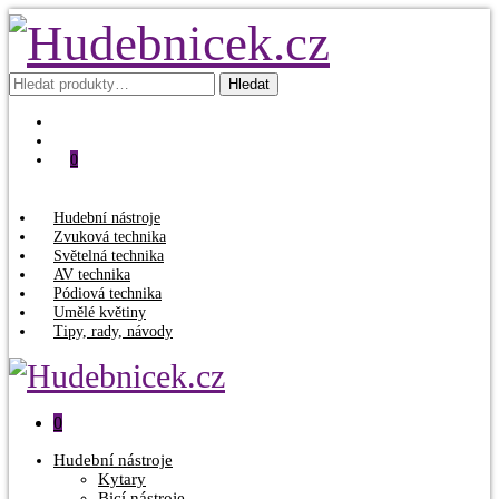
Hledat:
Hledat
0
Hudební nástroje
Zvuková technika
Světelná technika
AV technika
Pódiová technika
Umělé květiny
Tipy, rady, návody
0
Hudební nástroje
Kytary
Bicí nástroje