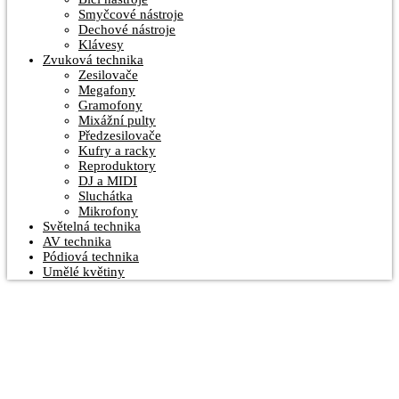
Smyčcové nástroje
Dechové nástroje
Klávesy
Zvuková technika
Zesilovače
Megafony
Gramofony
Mixážní pulty
Předzesilovače
Kufry a racky
Reproduktory
DJ a MIDI
Sluchátka
Mikrofony
Světelná technika
AV technika
Pódiová technika
Umělé květiny