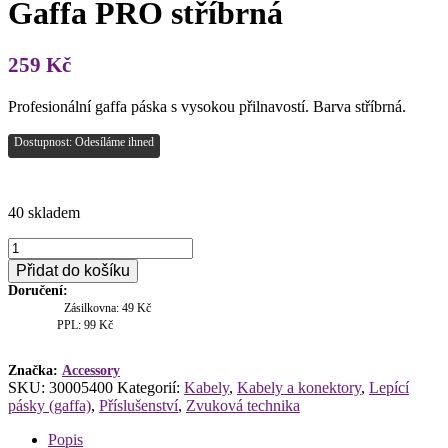
Gaffa PRO stříbrná
259
Kč
Profesionální gaffa páska s vysokou přilnavostí. Barva stříbrná.
Dostupnost: Odesíláme ihned
40 skladem
Gaffa
PRO
Přidat do košíku
stříbrná
Doručení:
množství
Zásilkovna: 49 Kč
PPL: 99 Kč
Značka:
Accessory
SKU:
30005400
Kategorií:
Kabely
,
Kabely a konektory
,
Lepící
pásky (gaffa)
,
Příslušenství
,
Zvuková technika
Popis