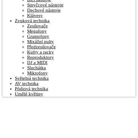
Smyčcové nástroje
Dechové nástroje
Klávesy
Zvuková technika
Zesilovače
Megafony
Gramofony
Mixážní pulty
Předzesilovače
Kufry a racky
Reproduktory
DJ a MIDI
Sluchátka
Mikrofony
Světelná technika
AV technika
Pódiová technika
Umělé květiny