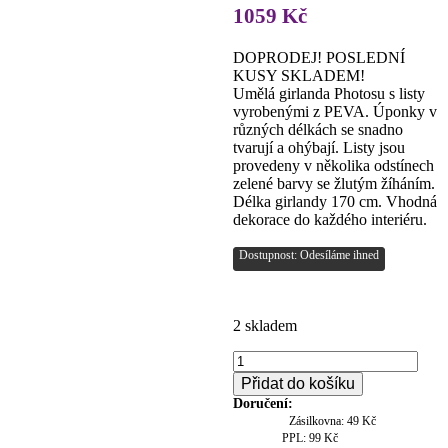
1059
Kč
DOPRODEJ! POSLEDNÍ
KUSY SKLADEM!
Umělá girlanda Photosu s listy
vyrobenými z PEVA. Úponky v
různých délkách se snadno
tvarují a ohýbají. Listy jsou
provedeny v několika odstínech
zelené barvy se žlutým žíháním.
Délka girlandy 170 cm. Vhodná
dekorace do každého interiéru.
Dostupnost: Odesíláme ihned
2 skladem
Girlanda
Photosu
Přidat do košíku
Premium,
Doručení:
170
Zásilkovna: 49 Kč
cm
PPL: 99 Kč