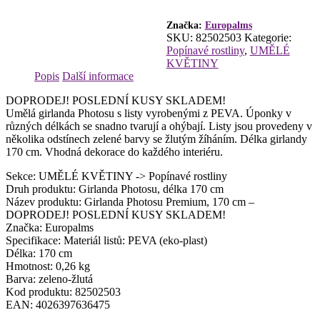
-
DOPRODEJ!
POSLEDNÍ
Značka:
Europalms
SKU:
82502503
Kategorie:
KUSY
Popínavé rostliny
,
UMĚLÉ
SKLADEM!
KVĚTINY
množství
Popis
Další informace
DOPRODEJ! POSLEDNÍ KUSY SKLADEM!
Umělá girlanda Photosu s listy vyrobenými z PEVA. Úponky v
různých délkách se snadno tvarují a ohýbají. Listy jsou provedeny v
několika odstínech zelené barvy se žlutým žíháním. Délka girlandy
170 cm. Vhodná dekorace do každého interiéru.
Sekce: UMĚLÉ KVĚTINY -> Popínavé rostliny
Druh produktu: Girlanda Photosu, délka 170 cm
Název produktu: Girlanda Photosu Premium, 170 cm –
DOPRODEJ! POSLEDNÍ KUSY SKLADEM!
Značka: Europalms
Specifikace: Materiál listů: PEVA (eko-plast)
Délka: 170 cm
Hmotnost: 0,26 kg
Barva: zeleno-žlutá
Kod produktu: 82502503
EAN: 4026397636475