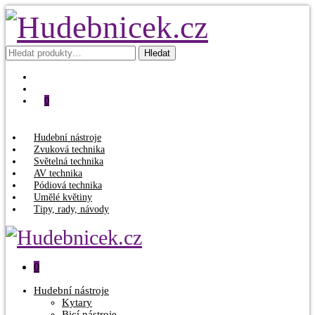
Hledat:
Hledat
0
Hudební nástroje
Zvuková technika
Světelná technika
AV technika
Pódiová technika
Umělé květiny
Tipy, rady, návody
0
Hudební nástroje
Kytary
Bicí nástroje