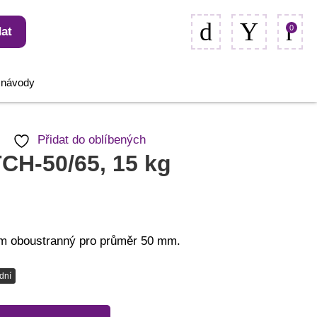
0
at
, návody
Přidat do oblíbených
CH-50/65, 15 kg
m oboustranný pro průměr 50 mm.
dní