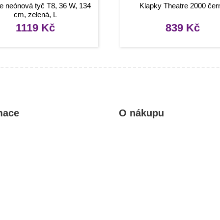
te neónová tyč T8, 36 W, 134
Klapky Theatre 2000 čer
cm, zelená, L
1119
Kč
839
Kč
mace
O nákupu
kty
Obchodní podmínky
rady, návody
Reklamace a vrácení zboží
Informace o dopravě a platbě
Ochrana osobních údajů
Zásady cookies (EU)