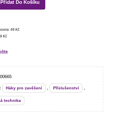
Přidat Do Košíku
kovna: 49 Kč
9 Kč
olite
000665
e:
,
,
Háky pro zavěšení
Příslušenství
ná technika