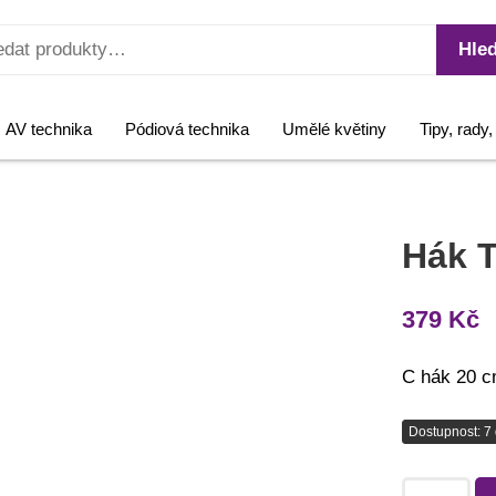
Hled
AV technika
Pódiová technika
Umělé květiny
Tipy, rady
Hák T
379
Kč
C hák 20 c
Dostupnost: 7 