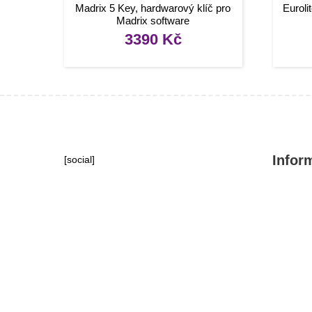
Madrix 5 Key, hardwarový klíč pro
Euroli
Madrix software
3390
Kč
Infor
[social]
Konta
Tipy, 