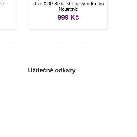
né
eLite XOP 3000, strobo výbojka pro
Neutronic
999
Kč
Užitečné odkazy
Můj účet
Oblíbené