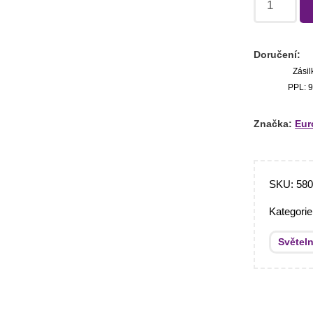
Doručení:
Zásil
PPL: 9
Značka:
Eur
SKU:
58
Kategori
Světel