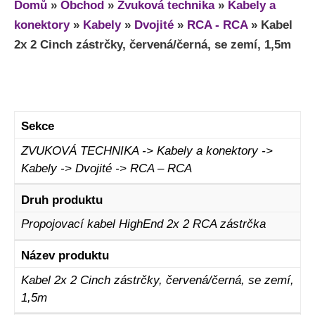
Domů
»
Obchod
»
Zvuková technika
»
Kabely a
konektory
»
Kabely
»
Dvojité
»
RCA - RCA
»
Kabel
2x 2 Cinch zástrčky, červená/černá, se zemí, 1,5m
Sekce
ZVUKOVÁ TECHNIKA -> Kabely a konektory ->
Kabely -> Dvojité -> RCA – RCA
Druh produktu
Propojovací kabel HighEnd 2x 2 RCA zástrčka
Název produktu
Kabel 2x 2 Cinch zástrčky, červená/černá, se zemí,
1,5m