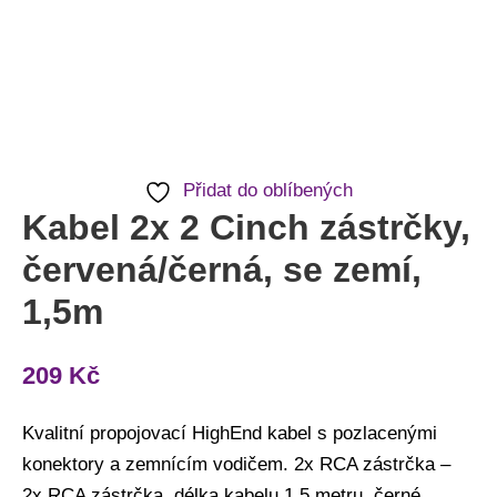
Přidat do oblíbených
Kabel 2x 2 Cinch zástrčky,
červená/černá, se zemí,
1,5m
209
Kč
Kvalitní propojovací HighEnd kabel s pozlacenými
konektory a zemnícím vodičem. 2x RCA zástrčka –
2x RCA zástrčka, délka kabelu 1,5 metru, černé