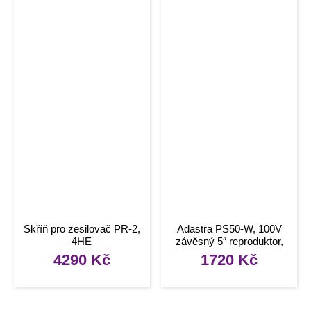
Skříň pro zesilovač PR-2,
Adastra PS50-W, 100V
4HE
závěsný 5″ reproduktor,
20W, bílý
4290
Kč
1720
Kč